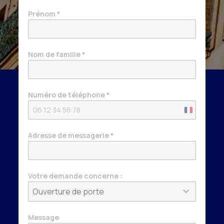
Prénom
*
Nom de famille
*
Numéro de téléphone
*
France
+33
Adresse de messagerie
*
Votre demande concerne :
Ouverture de porte
Message