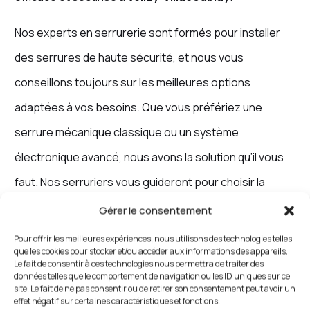
Nos experts en serrurerie sont formés pour installer
des serrures de haute sécurité, et nous vous
conseillons toujours sur les meilleures options
adaptées à vos besoins. Que vous préfériez une
serrure mécanique classique ou un système
électronique avancé, nous avons la solution qu’il vous
faut. Nos serruriers vous guideront pour choisir la
serrure qui vous offre le plus haut niveau de protection.
Gérer le consentement
Pour offrir les meilleures expériences, nous utilisons des technologies telles
que les cookies pour stocker et/ou accéder aux informations des appareils.
Le fait de consentir à ces technologies nous permettra de traiter des
Porte blindée à Vélizy-
données telles que le comportement de navigation ou les ID uniques sur ce
site. Le fait de ne pas consentir ou de retirer son consentement peut avoir un
Villacoublay : Une solution
effet négatif sur certaines caractéristiques et fonctions.