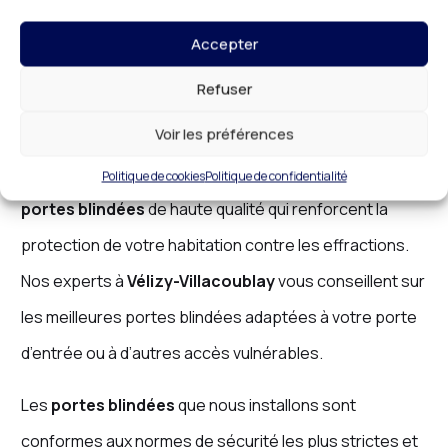
durable pour protéger vos
Accepter
portes
Refuser
Pour garantir une sécurité maximale à votre domicile,
Voir les préférences
l’installation d’une
porte blindée
est une solution très
efficace. Chez
DR HABITAT
, nous proposons des
Politique de cookies
Politique de confidentialité
portes blindées
de haute qualité qui renforcent la
protection de votre habitation contre les effractions.
Nos experts à
Vélizy-Villacoublay
vous conseillent sur
les meilleures portes blindées adaptées à votre porte
d’entrée ou à d’autres accès vulnérables.
Les
portes blindées
que nous installons sont
conformes aux normes de sécurité les plus strictes et