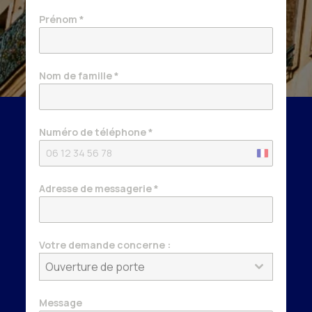
Prénom
*
Nom de famille
*
Numéro de téléphone
*
France
+33
Adresse de messagerie
*
Votre demande concerne :
Ouverture de porte
Message