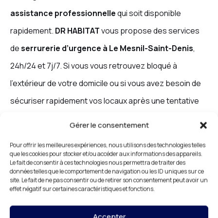
assistance professionnelle
qui soit disponible
rapidement.
DR HABITAT
vous propose des services
de
serrurerie d’urgence à Le Mesnil-Saint-Denis
,
24h/24 et 7j/7. Si vous vous retrouvez bloqué à
l’extérieur de votre domicile ou si vous avez besoin de
sécuriser rapidement vos locaux après une tentative
de cambriolage, nous sommes là pour intervenir
Gérer le consentement
immédiatement.
Pour offrir les meilleures expériences, nous utilisons des technologies telles
que les cookies pour stocker et/ou accéder aux informations des appareils.
Nos
serruriers d’urgence
sont prêts à résoudre tous
Le fait de consentir à ces technologies nous permettra de traiter des
données telles que le comportement de navigation ou les ID uniques sur ce
les problèmes de serrurerie en un temps record. Nous
site. Le fait de ne pas consentir ou de retirer son consentement peut avoir un
effet négatif sur certaines caractéristiques et fonctions.
utilisons des outils de qualité et des méthodes
adaptées pour vous fournir une solution rapide et
Accepter