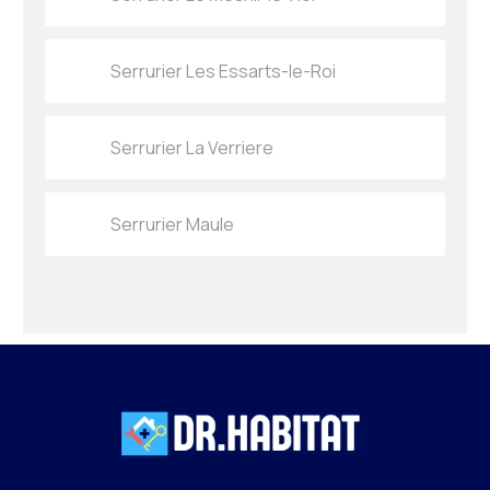
Serrurier Les Essarts-le-Roi
Serrurier La Verriere
Serrurier Maule