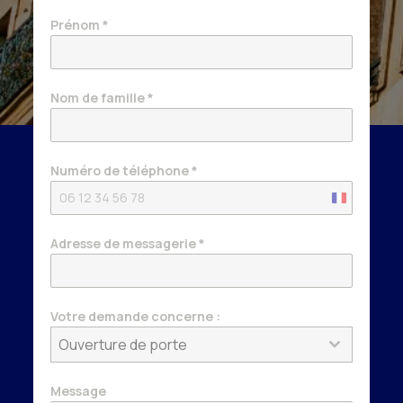
Prénom
*
Nom de famille
*
Numéro de téléphone
*
France
+33
Adresse de messagerie
*
Votre demande concerne :
Ouverture de porte
Message