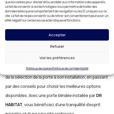
que les cookies pour stocker et/ou accéder aux informations des appareils.
Le fait de consentir à ces technologies nous permettra de traiter des
domicile ou de vos locaux professionnels. Ces portes
données telles que le comportement de navigation ou les ID uniques sur ce
site. Le fait de ne pas consentir ou de retirer son consentement peut avoir un
offrent une protection optimale contre les intrusions
effet négatif sur certaines caractéristiques et fonctions.
tout en améliorant l’isolation thermique et phonique.
Accepter
Chez
DR HABITAT
, nous proposons une gamme
complète de
portes blindées
, adaptées à vos besoins
Refuser
et à votre budget.
Voir les préférences
Nos techniciens vous accompagnent à chaque étape,
Politique de cookies
Politique de confidentialité
de la sélection de la porte à son installation, en passant
par des conseils pour choisir les meilleures options
disponibles. Avec une porte blindée installée par
DR
HABITAT
, vous bénéficiez d’une tranquillité d’esprit
inégalée et d’une sécurité renforcée.