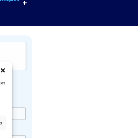
kies
es