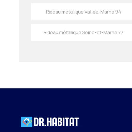
Rideau métallique Val-de-Marne 94
Rideau métallique Seine-et-Marne 77