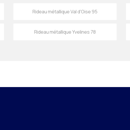
Rideau métallique Val d'Oise 95
Rideau métallique Yvelines 78