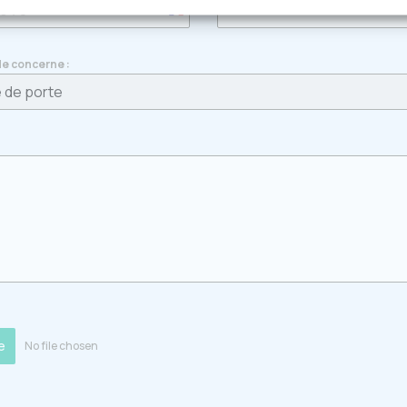
France
+33
e concerne :
 de porte
e
No file chosen