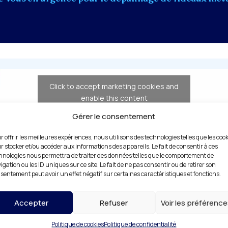
Click to accept marketing cookies and
enable this content
Gérer le consentement
Demande de devis
r offrir les meilleures expériences, nous utilisons des technologies telles que les coo
r stocker et/ou accéder aux informations des appareils. Le fait de consentir à ces
Pour un traitement rapide, joignez les photos de votre serrure
hnologies nous permettra de traiter des données telles que le comportement de
igation ou les ID uniques sur ce site. Le fait de ne pas consentir ou de retirer son
Nom de famille
*
sentement peut avoir un effet négatif sur certaines caractéristiques et fonctions.
Accepter
Refuser
Voir les préférenc
éléphone
*
Adresse de messagerie
*
Politique de cookies
Politique de confidentialité