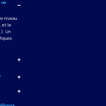
 ou
le niveau
 et le
.). Un
fiques.
?
lliques