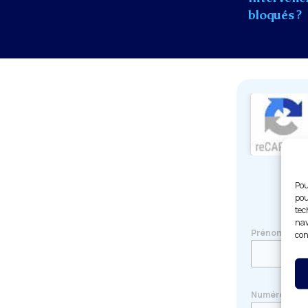
bloqués ?
Pou
pou
tec
nav
Prénom
*
con
Numéro de t