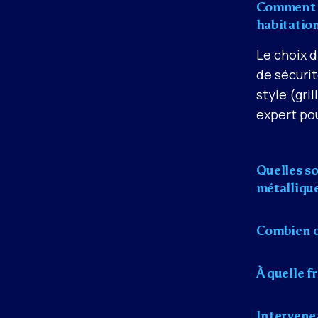
Comment c
habitation
Le choix d
de sécurit
style (gri
expert pou
Quelles so
métallique
Combien de
À quelle f
Intervene