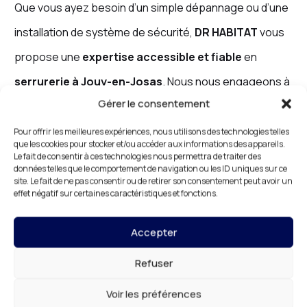
Que vous ayez besoin d’un simple dépannage ou d’une
installation de système de sécurité,
DR HABITAT
vous
propose une
expertise accessible et fiable
en
serrurerie à Jouy-en-Josas
. Nous nous engageons à
Gérer le consentement
offrir des services de qualité pour tous vos projets de
serrurerie, en utilisant des matériaux de haute qualité
Pour offrir les meilleures expériences, nous utilisons des technologies telles
que les cookies pour stocker et/ou accéder aux informations des appareils.
et des équipements modernes. Nos
artisans
Le fait de consentir à ces technologies nous permettra de traiter des
données telles que le comportement de navigation ou les ID uniques sur ce
serruriers
sont des experts dans leur domaine et
site. Le fait de ne pas consentir ou de retirer son consentement peut avoir un
effet négatif sur certaines caractéristiques et fonctions.
possèdent une vaste expérience dans la résolution de
problèmes de serrurerie.
Accepter
Refuser
Nous croyons que l’accès à un service de qualité ne doit
pas être réservé à quelques privilégiés. C’est pourquoi
Voir les préférences