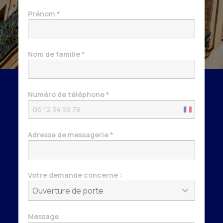
Prénom
*
Nom de famille
*
Numéro de téléphone
*
France
+33
Adresse de messagerie
*
Votre demande concerne :
Ouverture de porte
Message