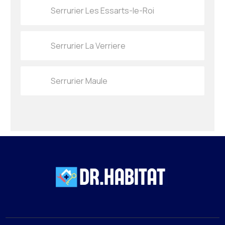
Serrurier Les Essarts-le-Roi
Serrurier La Verriere
Serrurier Maule