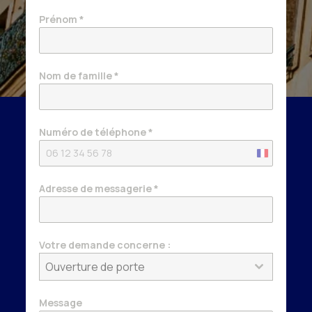
Prénom
*
Nom de famille
*
Numéro de téléphone
*
France
+33
Adresse de messagerie
*
Votre demande concerne :
Ouverture de porte
Message