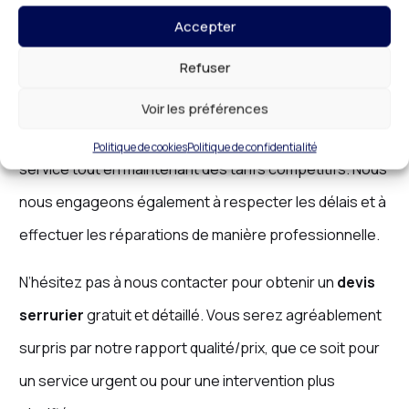
Nous proposons une large gamme de services à des
Accepter
prix abordables, incluant l’installation de serrures de
Refuser
haute sécurité, la réparation de portes blindées, ainsi
que des services de
dépannage serrurerie
. Notre
Voir les préférences
objectif est de garantir une excellente qualité de
Politique de cookies
Politique de confidentialité
service tout en maintenant des tarifs compétitifs. Nous
nous engageons également à respecter les délais et à
effectuer les réparations de manière professionnelle.
N’hésitez pas à nous contacter pour obtenir un
devis
serrurier
gratuit et détaillé. Vous serez agréablement
surpris par notre rapport qualité/prix, que ce soit pour
un service urgent ou pour une intervention plus