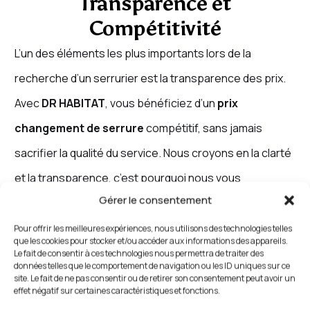
Transparence et
Compétitivité
L’un des éléments les plus importants lors de la
recherche d’un serrurier est la transparence des prix.
Avec
DR HABITAT
, vous bénéficiez d’un
prix
changement de serrure
compétitif, sans jamais
sacrifier la qualité du service. Nous croyons en la clarté
et la transparence, c’est pourquoi nous vous
Gérer le consentement
fournissons toujours un
devis serrurerie
précis avant
toute intervention. Vous saurez exactement combien
Pour offrir les meilleures expériences, nous utilisons des technologies telles
que les cookies pour stocker et/ou accéder aux informations des appareils.
vous paierez pour le
changement de serrure
, avec
Le fait de consentir à ces technologies nous permettra de traiter des
données telles que le comportement de navigation ou les ID uniques sur ce
des prix qui reflètent la qualité de nos services.
site. Le fait de ne pas consentir ou de retirer son consentement peut avoir un
effet négatif sur certaines caractéristiques et fonctions.