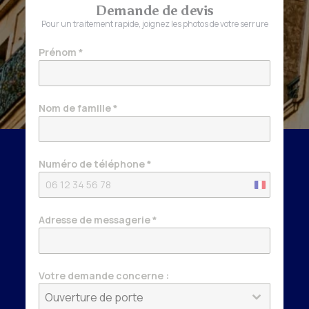
Demande de devis
Pour un traitement rapide, joignez les photos de votre serrure
Prénom
*
Nom de famille
*
Numéro de téléphone
*
France
+33
Adresse de messagerie
*
Votre demande concerne :
Ouverture de porte