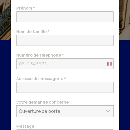
Prénom
*
Nom de famille
*
Numéro de téléphone
*
France
+33
Adresse de messagerie
*
Votre demande concerne :
Ouverture de porte
Message