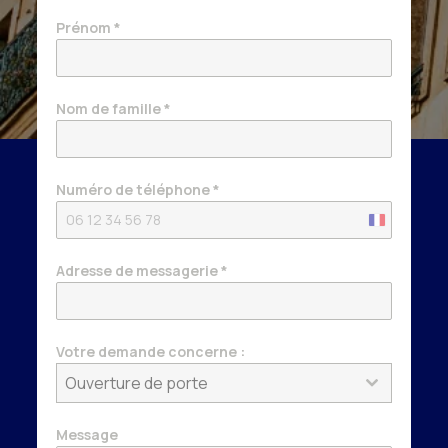
Prénom
*
Nom de famille
*
Numéro de téléphone
*
France
+33
Adresse de messagerie
*
Votre demande concerne :
Ouverture de porte
Message