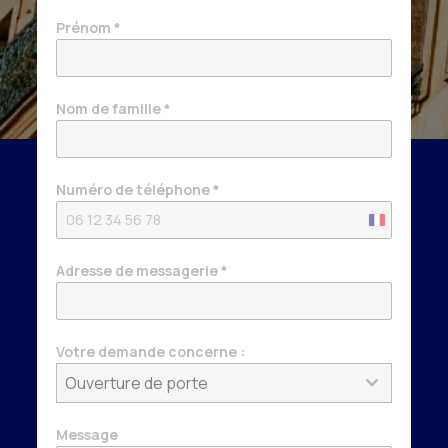
Prénom
*
Nom de famille
*
Numéro de téléphone
*
France
+33
Adresse de messagerie
*
Votre demande concerne :
Ouverture de porte
Message