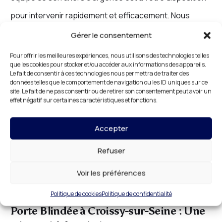
pour intervenir rapidement et efficacement. Nous
garantissons une réponse rapide, avec des solutions
Gérer le consentement
adaptées à votre besoin.
Pour offrir les meilleures expériences, nous utilisons des technologies telles
que les cookies pour stocker et/ou accéder aux informations des appareils.
Le fait de consentir à ces technologies nous permettra de traiter des
Nous comprenons que dans les situations d’urgence,
données telles que le comportement de navigation ou les ID uniques sur ce
site. Le fait de ne pas consentir ou de retirer son consentement peut avoir un
chaque minute compte. C’est pourquoi nous nous
effet négatif sur certaines caractéristiques et fonctions.
engageons à intervenir dans les plus brefs délais, pour
Accepter
vous offrir une tranquillité d’esprit immédiate.
Contactez notre service de serrurerie d’urgence à
Refuser
Croissy-sur-Seine, et nous serons sur place en un rien
Voir les préférences
de temps.
Politique de cookies
Politique de confidentialité
Porte Blindée à Croissy-sur-Seine : Une