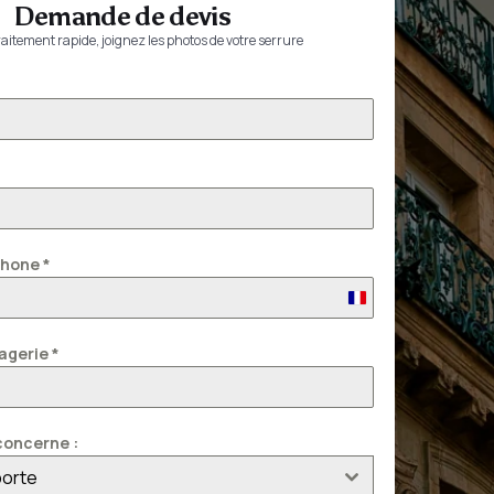
Demande de devis
aitement rapide, joignez les photos de votre serrure
phone
*
France
+33
agerie
*
oncerne :
porte