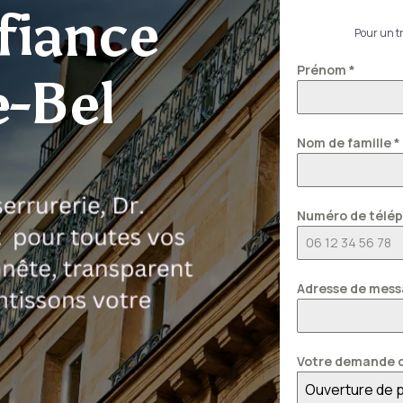
fiance
Pour un tr
Prénom
*
e-Bel
Nom de famille
*
Numéro de télé
Adresse de mess
Votre demande c
Ouverture de 