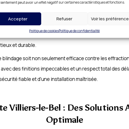
de Porte Villiers-le-Bel : Une Pro
sentement peut avoir un effet négatif sur certaines caractéristiques et fonctions.
Accepter
Refuser
Voir les préférenc
illiers-le-Bel
possèdent un savoir-faire reconnu dans le 
Politique de cookies
Politique de confidentialité
cificités pour assurer un blindage parfaitement intégré. E
tieux et durable.
e blindage soit non seulement efficace contre les effraction
, avec des finitions impeccables et un respect total des d
e sécurité fiable et d’une installation maîtrisée.
e Villiers-le-Bel : Des Solution
Optimale