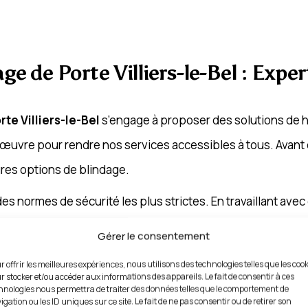
ge de Porte Villiers-le-Bel : Expe
te Villiers-le-Bel
s’engage à proposer des solutions de ha
 œuvre pour rendre nos services accessibles à tous. Avant
ures options de blindage.
s normes de sécurité les plus strictes. En travaillant ave
contre les tentatives d’effraction. Notre équipe met un poin
Gérer le consentement
hoisir la solution la plus adaptée à son budget et à ses be
r offrir les meilleures expériences, nous utilisons des technologies telles que les coo
r stocker et/ou accéder aux informations des appareils. Le fait de consentir à ces
hnologies nous permettra de traiter des données telles que le comportement de
igation ou les ID uniques sur ce site. Le fait de ne pas consentir ou de retirer son