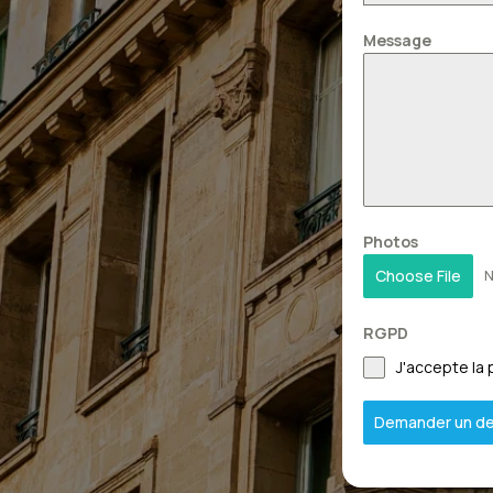
Message
Photos
Choose File
N
RGPD
J'accepte la 
Demander un de