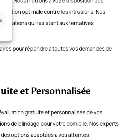
rables. Nous mettons à votre disposition des
rotection optimale contre les intrusions. Nos
es
tallations qui résistent aux tentatives
essaires pour répondre à toutes vos demandes de
tuite et Personnalisée
 évaluation gratuite et personnalisée de vos
tions de blindage pour votre domicile. Nos experts
t des options adaptées à vos attentes.