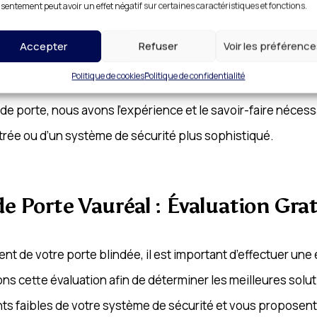
l, c’est opter pour des solutions de sécurité fiables et du
sentement peut avoir un effet négatif sur certaines caractéristiques et fonctions.
forcées et des dispositifs de verrouillage qui offrent une p
Accepter
Refuser
Voir les préférenc
ité maximale, et nous nous engageons à vous fournir des ins
Politique de cookies
Politique de confidentialité
e de porte, nous avons l’expérience et le savoir-faire néc
entrée ou d’un système de sécurité plus sophistiqué.
e Porte Vauréal : Évaluation Gra
ent de votre porte blindée, il est important d’effectuer une
ns cette évaluation afin de déterminer les meilleures solu
oints faibles de votre système de sécurité et vous proposen