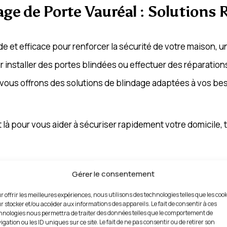
age de Porte Vauréal : Solutions R
 et efficace pour renforcer la sécurité de votre maison, un
 installer des portes blindées ou effectuer des réparation
s vous offrons des solutions de blindage adaptées à vos be
 là pour vous aider à sécuriser rapidement votre domicile,
Gérer le consentement
dage de Porte Vauréal : Protectio
r offrir les meilleures expériences, nous utilisons des technologies telles que les coo
r stocker et/ou accéder aux informations des appareils. Le fait de consentir à ces
hnologies nous permettra de traiter des données telles que le comportement de
igation ou les ID uniques sur ce site. Le fait de ne pas consentir ou de retirer son