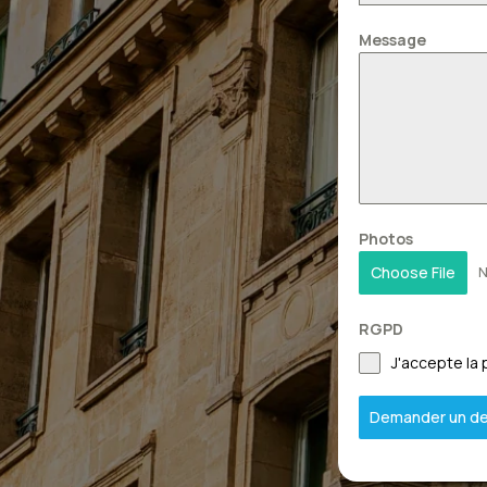
Message
Photos
Choose File
N
RGPD
J'accepte la 
Demander un de