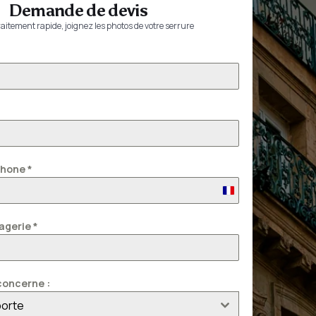
Demande de devis
aitement rapide, joignez les photos de votre serrure
phone
*
France
+33
agerie
*
oncerne :
porte