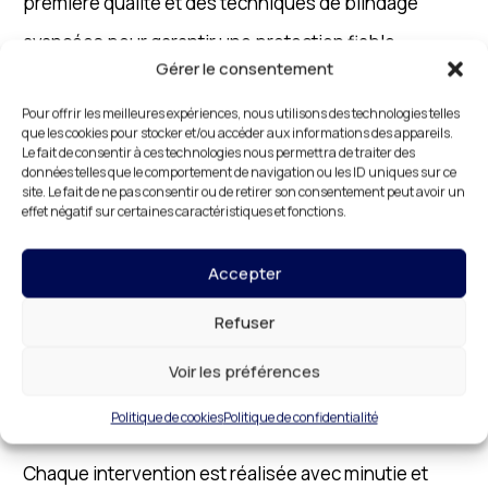
première qualité et des techniques de blindage
avancées pour garantir une protection fiable,
Gérer le consentement
durable et efficace contre les intrusions.
Pour offrir les meilleures expériences, nous utilisons des technologies telles
que les cookies pour stocker et/ou accéder aux informations des appareils.
Le fait de consentir à ces technologies nous permettra de traiter des
données telles que le comportement de navigation ou les ID uniques sur ce
Artisan de Blindage de Porte
site. Le fait de ne pas consentir ou de retirer son consentement peut avoir un
effet négatif sur certaines caractéristiques et fonctions.
Montmorency : Expertise et
Savoir-Faire
Accepter
Refuser
En tant qu’artisan de blindage de porte
Voir les préférences
Montmorency, nous mettons notre expertise et
Politique de cookies
Politique de confidentialité
notre savoir-faire au service de votre sécurité.
Chaque intervention est réalisée avec minutie et