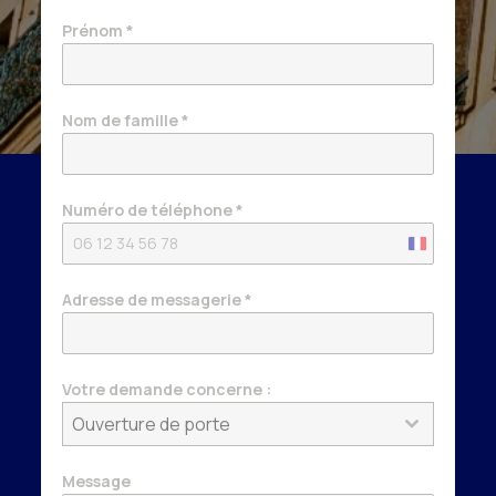
Prénom
*
Nom de famille
*
Numéro de téléphone
*
France
+33
Adresse de messagerie
*
Votre demande concerne :
Ouverture de porte
Message