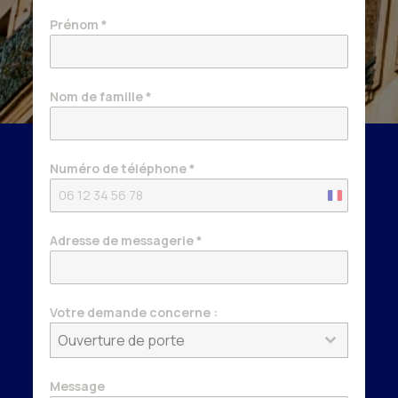
Prénom
*
Nom de famille
*
Numéro de téléphone
*
France
+33
Adresse de messagerie
*
Votre demande concerne :
Ouverture de porte
Message