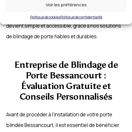
garantissons un travail soigné et un résultat
Voir les préférences
conforme à vos attentes. Sécuriser votre domicile
Politique de cookies
Politique de confidentialité
devient simple et accessible, grâce à nos solutions
de blindage de porte fiables et durables.
Entreprise de Blindage de
Porte Bessancourt :
Évaluation Gratuite et
Conseils Personnalisés
Avant de procéder à l’installation de votre porte
blindée Bessancourt, il est essentiel de bénéficier