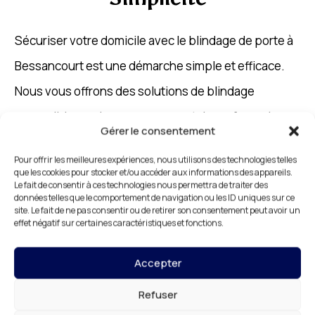
Sécuriser votre domicile avec le blindage de porte à
Bessancourt est une démarche simple et efficace.
Nous vous offrons des solutions de blindage
accessibles, qui vous permettent de renforcer la
Gérer le consentement
sécurité de votre maison sans complexité. Nos
Pour offrir les meilleures expériences, nous utilisons des technologies telles
portes blindées sont conçues pour être faciles à
que les cookies pour stocker et/ou accéder aux informations des appareils.
Le fait de consentir à ces technologies nous permettra de traiter des
installer tout en offrant une protection maximale
données telles que le comportement de navigation ou les ID uniques sur ce
site. Le fait de ne pas consentir ou de retirer son consentement peut avoir un
contre les risques d’intrusion.
effet négatif sur certaines caractéristiques et fonctions.
En optant pour le blindage de porte à Bessancourt,
Accepter
vous bénéficiez d’une installation rapide, réalisée
Refuser
par des professionnels qualifiés. Nous vous