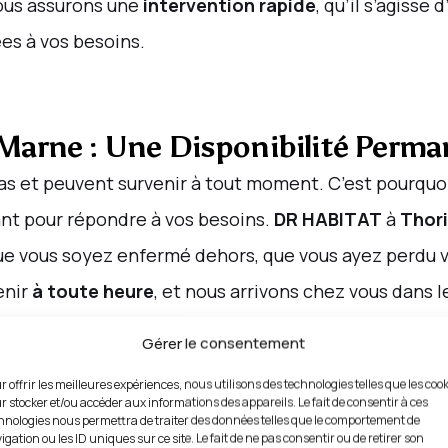
ous assurons une
intervention rapide
, qu’il s’agisse 
es à vos besoins.
r-Marne : Une Disponibilité Perm
s et peuvent survenir à tout moment. C’est pourquoi 
tant pour répondre à vos besoins.
DR HABITAT
à
Thor
ue vous soyez enfermé dehors, que vous ayez perdu v
enir
à toute heure
, et nous arrivons chez vous dans l
Gérer le consentement
ficacement tous les problèmes de
serrurerie
, en vou
pour la
protection
de vos biens à
Thorigny-sur-Mar
r offrir les meilleures expériences, nous utilisons des technologies telles que les coo
r stocker et/ou accéder aux informations des appareils. Le fait de consentir à ces
hnologies nous permettra de traiter des données telles que le comportement de
igation ou les ID uniques sur ce site. Le fait de ne pas consentir ou de retirer son