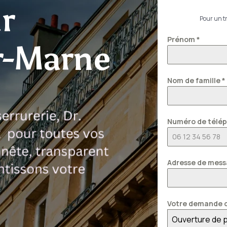
r
Pour un tr
Prénom
*
r-Marne
Nom de famille
*
Numéro de télé
Adresse de mess
Votre demande c
Ouverture de 