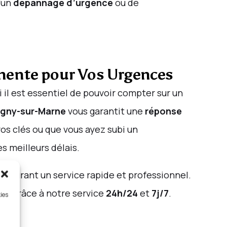
d’un
dépannage d’urgence
ou de
anente pour Vos Urgences
il est essentiel de pouvoir compter sur un
igny-sur-Marne
vous garantit une
réponse
os clés ou que vous ayez subi un
es meilleurs délais.
s assurant un service rapide et professionnel.
ne
, grâce à notre service
24h/24
et
7j/7
.
kies