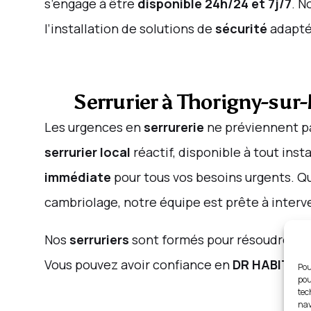
s’engage à être
disponible 24h/24 et 7j/7
. N
l’installation de solutions de
sécurité
adapté
Serrurier à Thorigny-su
Les urgences en
serrurerie
ne préviennent pa
serrurier local
réactif, disponible à tout ins
immédiate
pour tous vos besoins urgents. Q
cambriolage, notre équipe est prête à interv
Nos
serruriers
sont formés pour résoudre ef
Vous pouvez avoir confiance en
DR HABITAT
Pou
pou
tec
nav