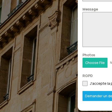
Message
Photos
Choose File
N
RGPD
J'accepte la 
Demander un de