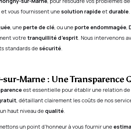
horigny-sur-Marne
, pour résoudre vos problèmes de
, et vous fournissent une
solution rapide
et
durable
.
quée
, une
perte de clé
, ou une
porte endommagée
,
ement votre
tranquillité d’esprit
. Nous intervenons a
auts standards de
sécurité
.
ny-sur-Marne : Une Transparence
sparence
est essentielle pour établir une relation d
gratuit
, détaillant clairement les coûts de nos servi
 un haut niveau de
qualité
.
mettons un point d’honneur à vous fournir une
estima