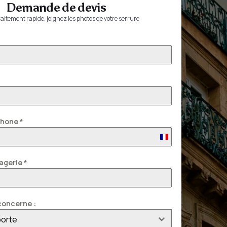
Demande de devis
aitement rapide, joignez les photos de votre serrure
phone
*
France
+33
agerie
*
oncerne :
porte