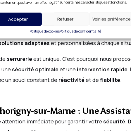
sentement peut avoir un effet négatif sur certaines caractéristiques et fonctions.
e Thorigny-sur-Marne : Expertise
Accepter
Refuser
Voir les préférenc
-sur-Marne
,
DR HABITAT
vous offre une
expertise d
Politique de cookies
Politique de confidentialité
e soit pour un simple
dépannage de serrure
, une
ins
solutions adaptées
et personnalisées à chaque situ
 de
serrurerie
est unique. C’est pourquoi nous propos
t une
sécurité optimale
et une
intervention rapide
.
c un souci constant de
réactivité
et de
fiabilité
.
horigny-sur-Marne : Une Assista
 attention immédiate pour garantir votre
sécurité
.
D