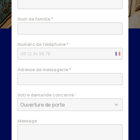
Nom de famille
*
Numéro de téléphone
*
France
+33
Adresse de messagerie
*
Votre demande concerne :
Ouverture de porte
Message