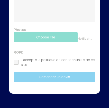
Photos
Choose File
No file chosen
RGPD
J'accepte la politique de confidentialité de ce
site
Demander un devis