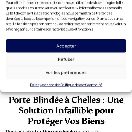
une
assistance rapide
en toutes circonstances.
Pour offrir les meilleures expériences, nous utilisons des technologies telles
que les cookies pour stocker et/ou accéder aux informations des appareils.
Le fait de consentir à ces technologies nous permettra de traiter des
Qu’il s’agisse d’une
porte bloquée
, d’un
changement
données telles que le comportement de navigation ou les ID uniques sur ce
site. Le fait de ne pas consentir ou de retirer son consentement peut avoir un
de serrure
, ou de toute autre situation d’urgence,
effet négatif sur certaines caractéristiques et fonctions.
nous intervenons immédiatement pour
résoudre vos
Accepter
problèmes
en toute sécurité.
DR HABITAT
est là pour
vous offrir une
disponibilité totale
, quelle que soit
Refuser
l’heure ou le jour.
Voir les préférences
Politique de cookies
Politique de confidentialité
Porte Blindée à Chelles : Une
Solution Infaillible pour
Protéger Vos Biens
Pour une
protection maximale
contre les