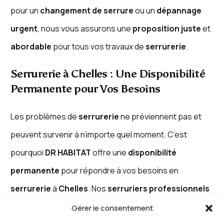
pour un
changement de serrure
ou un
dépannage
urgent
, nous vous assurons une
proposition juste
et
abordable
pour tous vos travaux de
serrurerie
.
Serrurerie à Chelles : Une Disponibilité
Permanente pour Vos Besoins
Les problèmes de
serrurerie
ne préviennent pas et
peuvent survenir à n’importe quel moment. C’est
pourquoi
DR HABITAT
offre une
disponibilité
permanente
pour répondre à vos besoins en
serrurerie
à
Chelles
. Nos
serruriers professionnels
sont disponibles
24h/24 et 7j/7
, pour vous assurer
Gérer le consentement