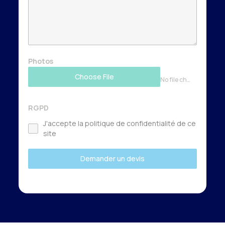
Photos
Choose File
No file chosen
RGPD
J'accepte la politique de confidentialité de ce
site
Demander un devis