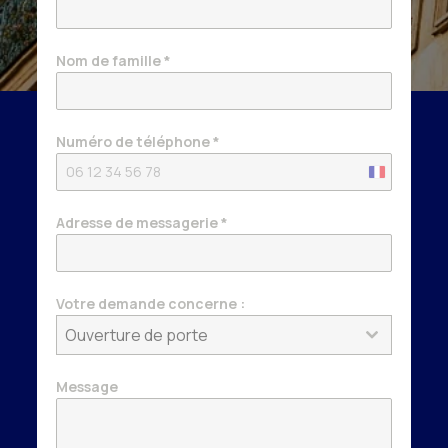
Nom de famille
*
Numéro de téléphone
*
France
+33
Adresse de messagerie
*
Votre demande concerne :
Ouverture de porte
Message