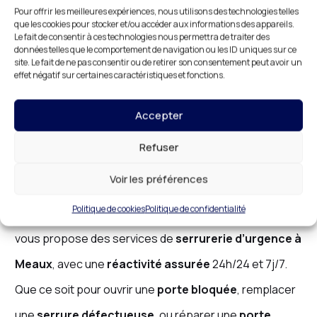
pour un
changement de serrure
ou un
dépannage
Pour offrir les meilleures expériences, nous utilisons des technologies telles
que les cookies pour stocker et/ou accéder aux informations des appareils.
d’urgence
,
DR HABITAT
vous assure un
prix juste
et
Le fait de consentir à ces technologies nous permettra de traiter des
données telles que le comportement de navigation ou les ID uniques sur ce
une
solution fiable
pour vos besoins en
serrurerie
.
site. Le fait de ne pas consentir ou de retirer son consentement peut avoir un
effet négatif sur certaines caractéristiques et fonctions.
Serrurerie d’Urgence à Meaux : Une
Accepter
Réactivité Assurée à Toute Heure
Refuser
Lorsque vous êtes confronté à une
urgence en
Voir les préférences
serrurerie
, il est essentiel de pouvoir compter sur un
Politique de cookies
Politique de confidentialité
professionnel
disponible à tout moment.
DR HABITAT
vous propose des services de
serrurerie d’urgence à
Meaux
, avec une
réactivité assurée
24h/24 et 7j/7.
Que ce soit pour ouvrir une
porte bloquée
, remplacer
une
serrure défectueuse
, ou réparer une
porte