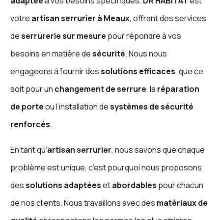
adaptée
à vos besoins spécifiques.
DR HABITAT
est
votre
artisan serrurier à Meaux
, offrant des services
de
serrurerie sur mesure
pour répondre à vos
besoins en matière de
sécurité
. Nous nous
engageons à fournir des
solutions efficaces
, que ce
soit pour un
changement de serrure
, la
réparation
de porte
ou l’installation de
systèmes de sécurité
renforcés
.
En tant qu’
artisan serrurier
, nous savons que chaque
problème est unique, c’est pourquoi nous proposons
des
solutions adaptées
et
abordables
pour chacun
de nos clients. Nous travaillons avec des
matériaux de