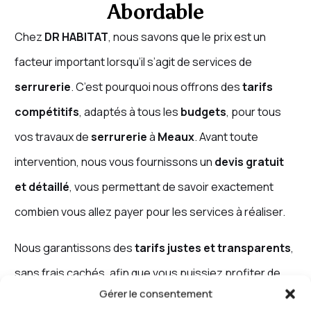
Abordable
Chez
DR HABITAT
, nous savons que le prix est un
facteur important lorsqu’il s’agit de services de
serrurerie
. C’est pourquoi nous offrons des
tarifs
compétitifs
, adaptés à tous les
budgets
, pour tous
vos travaux de
serrurerie
à
Meaux
. Avant toute
intervention, nous vous fournissons un
devis gratuit
et détaillé
, vous permettant de savoir exactement
combien vous allez payer pour les services à réaliser.
Nous garantissons des
tarifs justes et transparents
,
sans frais cachés, afin que vous puissiez profiter de
Gérer le consentement
services de qualité
à un
prix abordable
. Que ce soit