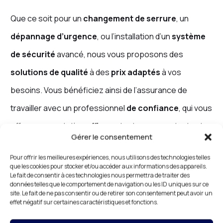
Que ce soit pour un
changement de serrure
, un
dépannage d’urgence
, ou l’installation d’un
système
de sécurité
avancé, nous vous proposons des
solutions de qualité
à des
prix adaptés
à vos
besoins. Vous bénéficiez ainsi de l’assurance de
travailler avec un professionnel
de confiance
, qui vous
offre une prestation
efficace
tout en respectant votre
Gérer le consentement
budget.
Pour offrir les meilleures expériences, nous utilisons des technologies telles
que les cookies pour stocker et/ou accéder aux informations des appareils.
Le fait de consentir à ces technologies nous permettra de traiter des
données telles que le comportement de navigation ou les ID uniques sur ce
Serrurerie d’Urgence à
site. Le fait de ne pas consentir ou de retirer son consentement peut avoir un
effet négatif sur certaines caractéristiques et fonctions.
Lognes : Une Intervention