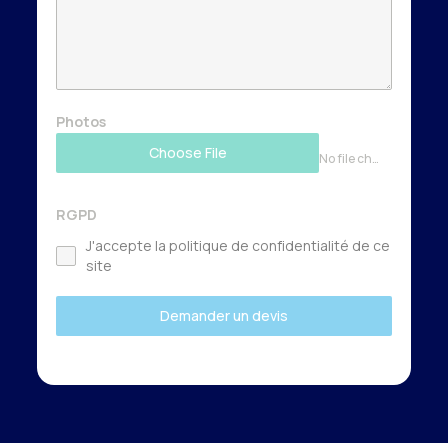
Photos
Choose File
No file chosen
RGPD
J'accepte la politique de confidentialité de ce
site
Demander un devis