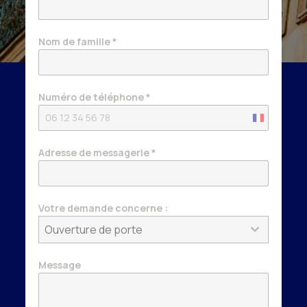
Nom de famille
*
Numéro de téléphone
*
France
+33
Adresse de messagerie
*
Votre demande concerne :
Ouverture de porte
Message