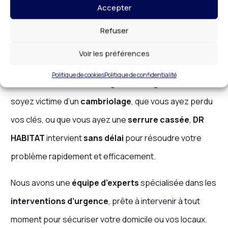
Professionnelle et Rapide
Accepter
Les situations d’urgence nécessitent une
Refuser
intervention professionnelle
immédiate, et c’est
Voir les préférences
exactement ce que nous vous offrons avec notre
Politique de cookies
Politique de confidentialité
service de
serrurerie d’urgence
à
Lognes
. Que vous
soyez victime d’un
cambriolage
, que vous ayez perdu
vos clés, ou que vous ayez une
serrure cassée
,
DR
HABITAT
intervient
sans délai
pour résoudre votre
problème rapidement et efficacement.
Nous avons une
équipe d’experts
spécialisée dans les
interventions d’urgence
, prête à intervenir à tout
moment pour sécuriser votre domicile ou vos locaux.