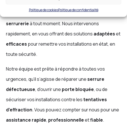
disposition une
équipe de serruriers
disponibles à
Politique de cookies
Politique de confidentialité
Combs-la-Ville
pour résoudre tous vos problèmes de
serrurerie
à tout moment. Nous intervenons
rapidement, en vous offrant des solutions
adaptées
et
efficaces
pour remettre vos installations en état, en
toute sécurité.
Notre équipe est prête à répondre à toutes vos
urgences, qu’il s’agisse de réparer une
serrure
défectueuse
, d’ouvrir une
porte bloquée
, ou de
sécuriser vos installations contre les
tentatives
d’effraction
. Vous pouvez compter sur nous pour une
assistance rapide
,
professionnelle
et
fiable
.