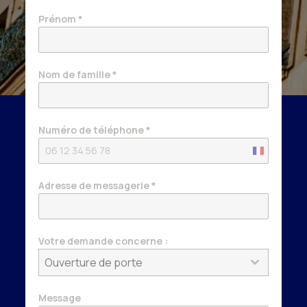
Prénom
*
Nom de famille
*
Numéro de téléphone
*
France
+33
Adresse de messagerie
*
Votre demande concerne :
Ouverture de porte
Message