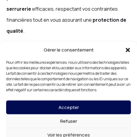
serrurerie
efficaces, respectant vos contraintes
financières tout en vous assurant une
protection de
qualité
.
Gérer le consentement
Serrurerie d’Urgence à
Pour offrir les meilleures expériences, nous utilisons des technologies telles
que les cookies pour stocker et/ou accéder aux informations des appareils.
Combs-la-Ville : Une
Le fait de consentir à ces technologies nous permettra de traiter des
données telles que le comportement de navigation ou les ID uniques sur ce
Assistance Polyvalente et
site. Le fait de ne pas consentir ou de retirer son consentement peut avoir un
effet négatif sur certaines caractéristiques et fonctions.
Efficace
Accepter
Les problèmes de
serrurerie
peuvent survenir de
manière imprévisible, nécessitant une
assistance
Refuser
urgente
et
polyvalente
.
DR HABITAT
met à votre
Voir les préférences