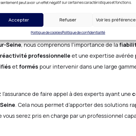
sentement peut avoir un effet négatif sur certaines caractéristiques et fonctions.
Accepter
Refuser
Voir les préférenc
ité de Champagne-sur-Seine : Une
Politique de cookies
Politique de confidentialité
r-Seine
, nous comprenons l’importance de la
fiabili
réactivité professionnelle
et une expertise avérée 
ifiés
et
formés
pour intervenir dans une large gamme 
z l’assurance de faire appel à des experts ayant une
c
Seine
. Cela nous permet d’apporter des solutions ra
 vous serez pris en charge par un professionnel capa