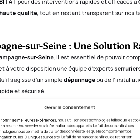
BITAT
pour des interventions rapides et efficaces à
haute qualité
, tout en restant transparent sur nos ta
agne-sur-Seine : Une Solution R
Champagne-sur-Seine
, il est essentiel de pouvoir com
t à votre disposition une équipe d’experts
serrurier
Qu’il s’agisse d’un simple
dépannage
ou de l’installat
rapide et sécurisé.
Gérer le consentement
 vous êtes confronté à un problème de
serrurerie
, sur
s qui suivent votre appel pour résoudre toute situa
r offrir les meilleures expériences, nous utilisons des technologies telles que les coo
r stocker et/ou accéder aux informations des appareils. Le fait de consentir à ces
HABITAT
garantit une
réponse rapide
pour vous assur
hnologies nous permettra de traiter des données telles que le comportement de
igation ou les ID uniques sur ce site. Le fait de ne pas consentir ou de retirer son