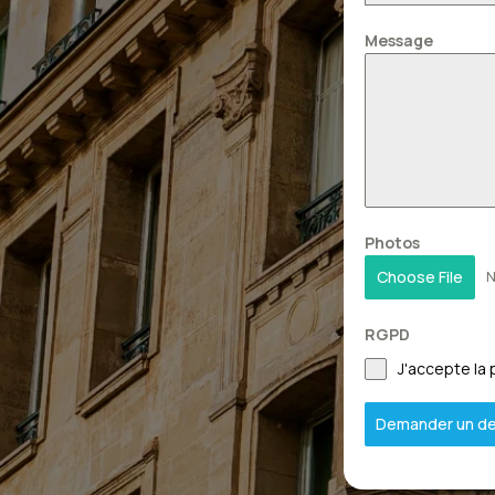
Message
Photos
Choose File
N
RGPD
J'accepte la 
Demander un de