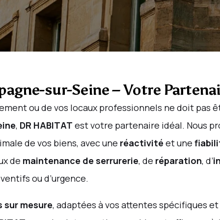
pagne-sur-Seine – Votre Partenai
ment ou de vos locaux professionnels ne doit pas êtr
eine
,
DR HABITAT
est votre partenaire idéal. Nous 
male de vos biens, avec une
réactivité
et une
fiabil
aux de
maintenance de serrurerie
, de
réparation
, d’
i
éventifs ou d’urgence.
s sur mesure
, adaptées à vos attentes spécifiques et