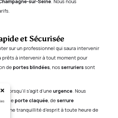
Champagne-sur-Seine
. Nous nous
rifs.
apide et Sécurisée
pter sur un professionnel qui saura intervenir
s
prêts à intervenir à tout moment pour
ion de
portes blindées
, nos
serruriers
sont
tout lorsqu’il s’agit d’une
urgence
. Nous
tion de
porte claquée
, de
serrure
kies
er une tranquillité d’esprit à toute heure de