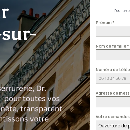
r
Pour un tr
Prénom
*
sur-
Nom de famille
*
Numéro de télé
Adresse de mess
Votre demande c
Ouverture de 