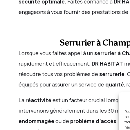
sécurité optimale
. Faites confiance à
DR HA
engageons à vous fournir des prestations de
Serrurier à Champ
Lorsque vous faites appel à un
serrurier à 
rapidement et efficacement.
DR HABITAT
me
résoudre tous vos problèmes de
serrurerie
. 
équipés pour assurer un service de
qualité
, 
La
réactivité
est un facteur crucial lorsque
intervenons généralement dans les 30 minute
Pou
pou
endommagée
ou de
problème d’accès
.
DR 
tec
nav