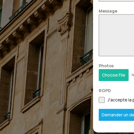
Message
Photos
Choose File
N
RGPD
J'accepte la 
Demander un de