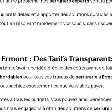
tout autre problème, nos
serruriers experts
sont là pou
us brefs délais et à apporter des solutions durables
é, tout en résolvant rapidement vos soucis, sans ris
à Ermont : Des Tarifs Transparen
ortant d’avoir une idée précise des coûts avant de fa
abordables
pour tous vos travaux de
serrurerie
à
Erm
 vous sachiez exactement ce que vous allez payer.
tés à tous les budgets. Vous pouvez ainsi bénéficier
Nous nous engageons à offrir des solutions de
serrurer