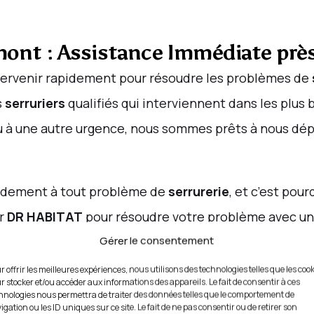
rmont : Assistance Immédiate prè
tervenir rapidement pour résoudre les problèmes de
s
serruriers
qualifiés qui interviennent dans les plus 
 à une autre urgence, nous sommes prêts à nous dép
pidement à tout problème de
serrurerie
, et c’est pou
ur
DR HABITAT
pour résoudre votre problème avec u
Gérer le consentement
r offrir les meilleures expériences, nous utilisons des technologies telles que les coo
r stocker et/ou accéder aux informations des appareils. Le fait de consentir à ces
hnologies nous permettra de traiter des données telles que le comportement de
igation ou les ID uniques sur ce site. Le fait de ne pas consentir ou de retirer son