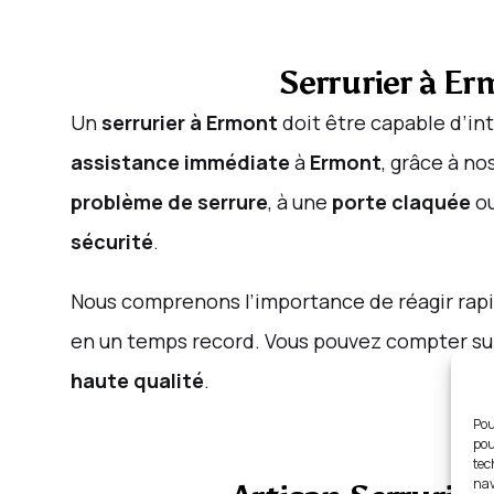
Serrurier à E
Un
serrurier à Ermont
doit être capable d’in
assistance immédiate
à
Ermont
, grâce à no
problème de serrure
, à une
porte claquée
ou
sécurité
.
Nous comprenons l’importance de réagir ra
en un temps record. Vous pouvez compter s
haute qualité
.
Pou
pou
tec
nav