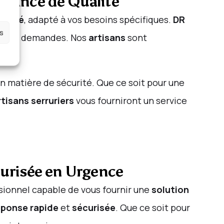
istance de Qualité
ualité
, adapté à vos besoins spécifiques.
DR
es
es vos demandes. Nos
artisans
sont
cès.
en matière de sécurité. Que ce soit pour une
rtisans serruriers
vous fourniront un service
curisée en Urgence
essionnel capable de vous fournir une
solution
éponse rapide
et
sécurisée
. Que ce soit pour