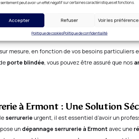
 à Proximité de Ermont : Une Ass
sentement peut avoir un effet négatif sur certaines caractéristiques et fonctions.
té d’Ermont
vous assure un service de
serrurerie de q
Accepter
Refuser
Voir les préférenc
s serruriers
expérimentés, prêts à répondre à tout
Politique de cookies
Politique de confidentialité
de
serrures
, et l’amélioration de la sécurité de vos ac
sur mesure, en fonction de vos besoins particuliers 
 de
porte blindée
, vous pouvez être assuré que nos
a
rie à Ermont : Une Solution Sé
de
serrurerie
urgent, il est essentiel d’avoir un prof
opose un
dépannage serrurerie à Ermont
avec une
r