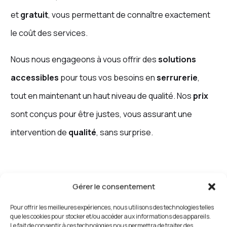
et
gratuit
, vous permettant de connaître exactement
le coût des services.
Nous nous engageons à vous offrir des
solutions
accessibles
pour tous vos besoins en
serrurerie
,
tout en maintenant un haut niveau de qualité. Nos
prix
sont conçus pour être justes, vous assurant une
intervention de
qualité
, sans surprise.
Serrurerie d’Urgence à
Gérer le consentement
Beauchamp : Une Réactivité
Pour offrir les meilleures expériences, nous utilisons des technologies telles
que les cookies pour stocker et/ou accéder aux informations des appareils.
à Toute Épreuve
Le fait de consentir à ces technologies nous permettra de traiter des