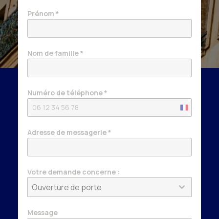
Prénom
*
Nom de famille
*
Numéro de téléphone
*
France
+33
Adresse de messagerie
*
Votre demande concerne :
Ouverture de porte
Message