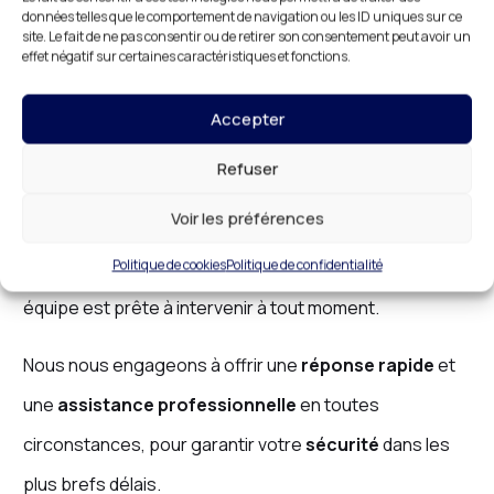
données telles que le comportement de navigation ou les ID uniques sur ce
Les urgences en
serrurerie
nécessitent une
site. Le fait de ne pas consentir ou de retirer son consentement peut avoir un
effet négatif sur certaines caractéristiques et fonctions.
réactivité immédiate
et un service
professionnel
.
DR
HABITAT
vous propose une
serrurerie d’urgence
à
Accepter
Beauchamp
, disponible 24h/24, pour résoudre tous
Refuser
vos problèmes urgents de
serrurerie
. Que vous soyez
Voir les préférences
confronté à une
perte de clés
, à une
serrure
Politique de cookies
Politique de confidentialité
défectueuse
, ou à tout autre problème urgent, notre
équipe est prête à intervenir à tout moment.
Nous nous engageons à offrir une
réponse rapide
et
une
assistance professionnelle
en toutes
circonstances, pour garantir votre
sécurité
dans les
plus brefs délais.