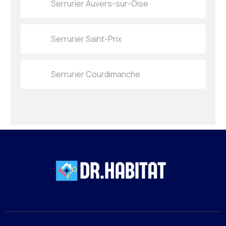
Serrurier Auvers-sur-Oise
Serrurier Saint-Prix
Serrurier Courdimanche