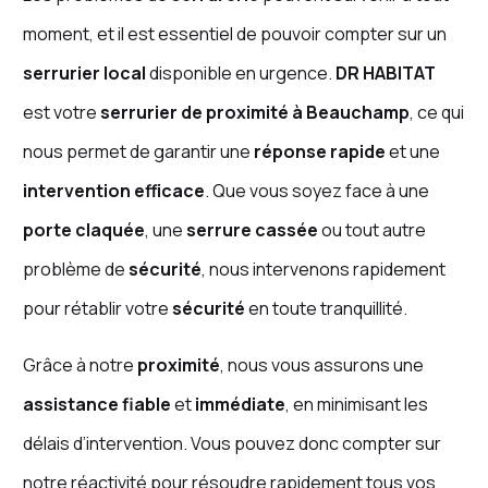
moment, et il est essentiel de pouvoir compter sur un
serrurier local
disponible en urgence.
DR HABITAT
est votre
serrurier de proximité à Beauchamp
, ce qui
nous permet de garantir une
réponse rapide
et une
intervention efficace
. Que vous soyez face à une
porte claquée
, une
serrure cassée
ou tout autre
problème de
sécurité
, nous intervenons rapidement
pour rétablir votre
sécurité
en toute tranquillité.
Grâce à notre
proximité
, nous vous assurons une
assistance fiable
et
immédiate
, en minimisant les
délais d’intervention. Vous pouvez donc compter sur
notre réactivité pour résoudre rapidement tous vos