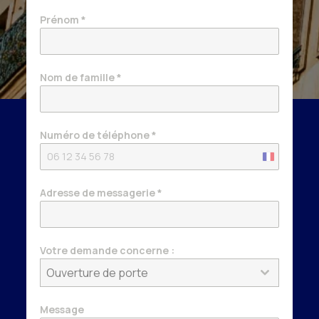
Prénom
*
Nom de famille
*
Numéro de téléphone
*
France
+33
Adresse de messagerie
*
Votre demande concerne :
Ouverture de porte
Message