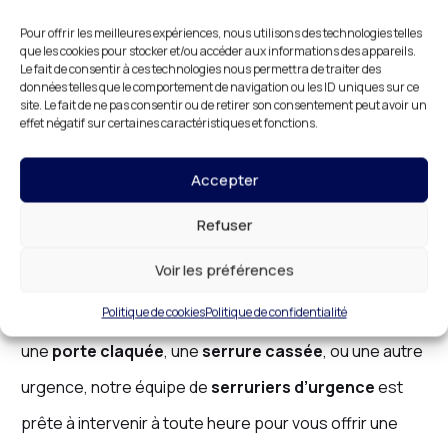
Serrurerie d’Urgence à
Pour offrir les meilleures expériences, nous utilisons des technologies telles
que les cookies pour stocker et/ou accéder aux informations des appareils.
Domont : Une Réponse
Le fait de consentir à ces technologies nous permettra de traiter des
données telles que le comportement de navigation ou les ID uniques sur ce
Rapide à Toute Heure du Jour
site. Le fait de ne pas consentir ou de retirer son consentement peut avoir un
effet négatif sur certaines caractéristiques et fonctions.
et de la Nuit
Les problèmes de
serrurerie
surviennent souvent de
Accepter
manière inattendue et nécessitent une
réponse
Refuser
rapide
.
DR HABITAT
vous propose une
serrurerie
Voir les préférences
d’urgence
à
Domont
, disponible
24h/24 et 7j/7
pour
Politique de cookies
Politique de confidentialité
répondre à vos besoins. Que vous soyez confronté à
une
porte claquée
, une
serrure cassée
, ou une autre
urgence, notre équipe de
serruriers d’urgence
est
prête à intervenir à toute heure pour vous offrir une