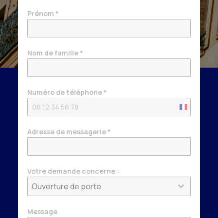
Prénom
*
Nom de famille
*
Numéro de téléphone
*
France
+33
Adresse de messagerie
*
Votre demande concerne :
Ouverture de porte
Message