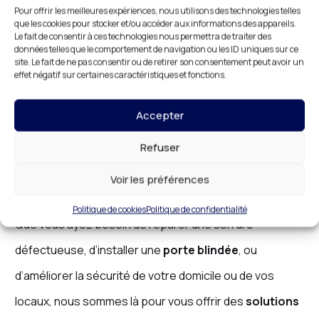
Pour offrir les meilleures expériences, nous utilisons des technologies telles
Serrurerie à Auvers-sur-Oise :
que les cookies pour stocker et/ou accéder aux informations des appareils.
Le fait de consentir à ces technologies nous permettra de traiter des
Une Expertise Inégalée pour
données telles que le comportement de navigation ou les ID uniques sur ce
site. Le fait de ne pas consentir ou de retirer son consentement peut avoir un
Votre Sécurité
effet négatif sur certaines caractéristiques et fonctions.
Chaque intervention en
serrurerie
nécessite une
Accepter
expertise
approfondie, et
DR HABITAT
vous offre une
Refuser
expertise inégalée
à
Auvers-sur-Oise
. Nos
serruriers professionnels
sont formés pour
Voir les préférences
répondre à tous vos besoins en matière de
sécurité
.
Politique de cookies
Politique de confidentialité
Que vous ayez besoin de réparer une serrure
défectueuse, d’installer une
porte blindée
, ou
d’améliorer la sécurité de votre domicile ou de vos
locaux, nous sommes là pour vous offrir des
solutions