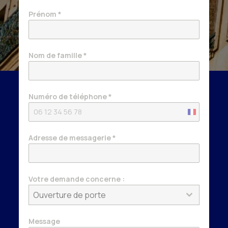
Prénom
*
Nom de famille
*
Numéro de téléphone
*
France
+33
Adresse de messagerie
*
Votre demande concerne :
Ouverture de porte
Message