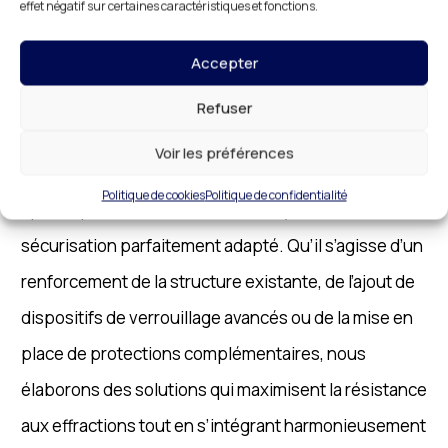
effet négatif sur certaines caractéristiques et fonctions.
caractéristiques uniques, nous vous offrons des
Accepter
solutions de blindage de porte Bondy entièrement
personnalisées. Nos spécialistes étudient
Refuser
attentivement la configuration de votre porte,
Voir les préférences
l’environnement immédiat et vos exigences
Politique de cookies
Politique de confidentialité
spécifiques afin de concevoir un système de
sécurisation parfaitement adapté. Qu’il s’agisse d’un
renforcement de la structure existante, de l’ajout de
dispositifs de verrouillage avancés ou de la mise en
place de protections complémentaires, nous
élaborons des solutions qui maximisent la résistance
aux effractions tout en s’intégrant harmonieusement