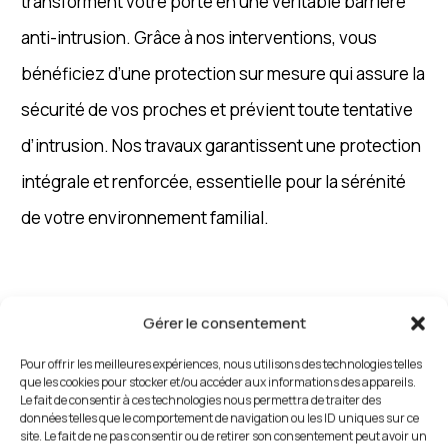
transforment votre porte en une véritable barrière
anti-intrusion. Grâce à nos interventions, vous
bénéficiez d’une protection sur mesure qui assure la
sécurité de vos proches et prévient toute tentative
d’intrusion. Nos travaux garantissent une protection
intégrale et renforcée, essentielle pour la sérénité
de votre environnement familial.
Blindage de Porte Bondy :
Gérer le consentement
Solutions de Sécurisation
Pour offrir les meilleures expériences, nous utilisons des technologies telles
Personnalisées
que les cookies pour stocker et/ou accéder aux informations des appareils.
Le fait de consentir à ces technologies nous permettra de traiter des
données telles que le comportement de navigation ou les ID uniques sur ce
site. Le fait de ne pas consentir ou de retirer son consentement peut avoir un
Conscients que chaque habitation présente des