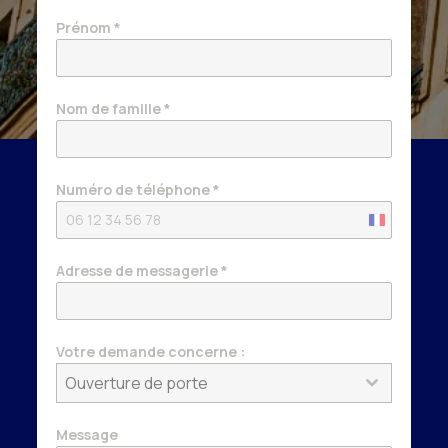
Prénom
*
Nom de famille
*
Numéro de téléphone
*
France
+33
Adresse de messagerie
*
Votre demande concerne :
Ouverture de porte
Message