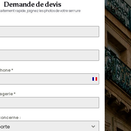
Demande de devis
aitement rapide, joignez les photos de votre serrure
phone
*
France
+33
agerie
*
oncerne :
porte