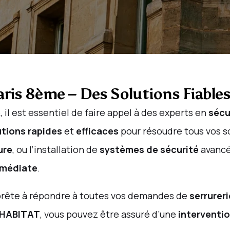
aris 8ème – Des Solutions Fiable
e
, il est essentiel de faire appel à des experts en
sécu
utions rapides
et
efficaces
pour résoudre tous vos s
ure
, ou l’installation de
systèmes de sécurité
avancé
mmédiate
.
 prête à répondre à toutes vos demandes de
serrureri
 HABITAT
, vous pouvez être assuré d’une
interventio