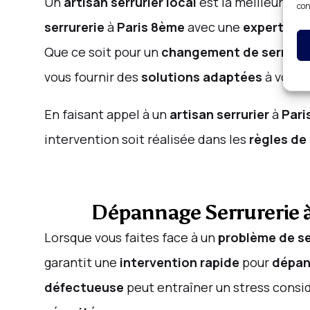
Un
artisan serrurier local
est la meilleure so
con
serrurerie
à
Paris 8ème
avec une
expertise 
Que ce soit pour un
changement de serrure
vous fournir des
solutions adaptées
à vos e
En faisant appel à un
artisan serrurier
à
Pari
intervention soit réalisée dans les
règles de 
Dépannage Serrurerie 
Lorsque vous faites face à un
problème de se
garantit une
intervention rapide
pour
dépan
défectueuse
peut entraîner un stress consi