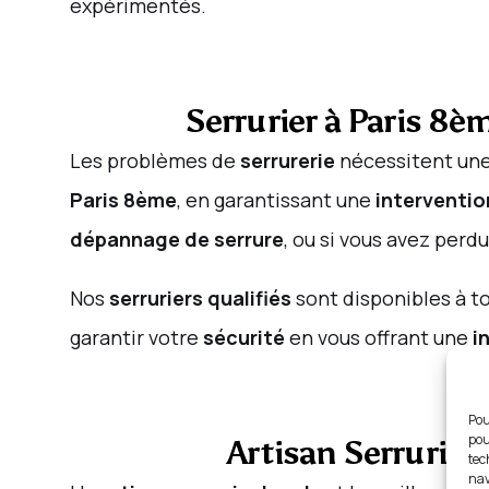
expérimentés.
Serrurier à Paris 8
Les problèmes de
serrurerie
nécessitent un
Paris 8ème
, en garantissant une
interventio
dépannage de serrure
, ou si vous avez perd
Nos
serruriers qualifiés
sont disponibles à t
garantir votre
sécurité
en vous offrant une
i
Pou
pou
Artisan Serrurier
tec
nav