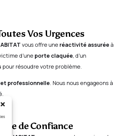
 Toutes Vos Urgences
HABITAT
vous offre une
réactivité assurée
à
 victime d’une
porte claquée
, d’un
s
pour résoudre votre problème.
 et professionnelle
. Nous nous engageons à
é.
kies
rtise de Confiance