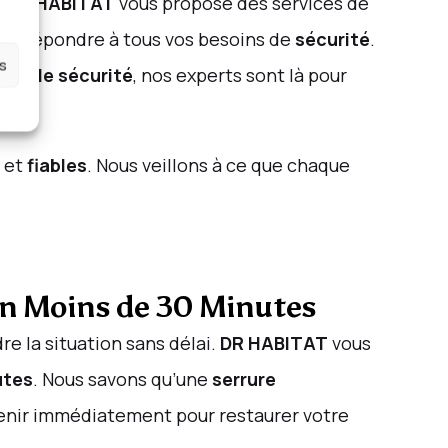
.
DR HABITAT
vous propose des services de
ur répondre à tous vos besoins de
sécurité
.
es
me de sécurité
, nos experts sont là pour
et
fiables
. Nous veillons à ce que chaque
en Moins de 30 Minutes
udre la situation sans délai.
DR HABITAT
vous
utes
. Nous savons qu’une
serrure
venir immédiatement pour restaurer votre