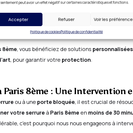
lution pour des
interventions rapides
et
sur mesure
sentement peut avoir un effet négatif sur certaines caractéristiques et fonctions.
de confiance
. Nos
artisans serruriers
sont formés po
Accepter
Refuser
Voir les préférenc
, une
réparation de porte
, ou l’installation d’un
systè
Politique de cookies
Politique de confidentialité
xigences.
s 8ème
, vous bénéficiez de solutions
personnalisées
l’art
, pour garantir votre
protection
.
à Paris 8ème : Une Intervention 
rrure
ou à une
porte bloquée
, il est crucial de réso
ner votre serrure
à
Paris 8ème
en
moins de 30 min
dérable, c’est pourquoi nous nous engageons à inter