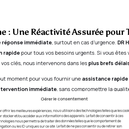
ème : Une Réactivité Assurée pour
e
réponse immédiate
, surtout en cas d’urgence.
DR 
n rapide
pour tous vos besoins urgents. Si vous êtes
u vos clés, nous intervenons dans les
plus brefs délai
out moment pour vous fournir une
assistance rapide
ntervention immédiate
, sans compromettre la qualit
Gérer le consentement
r offrir les meilleures expériences, nous utilisons des technologies telles que les coo
r stocker et/ou accéder aux informations des appareils. Le fait de consentir à ces
 à Proximité de 75008 : Une Expe
hnologies nous permettra de traiter des données telles que le comportement de
igation ou les ID uniques sur ce site. Le fait de ne pas consentir ou de retirer son