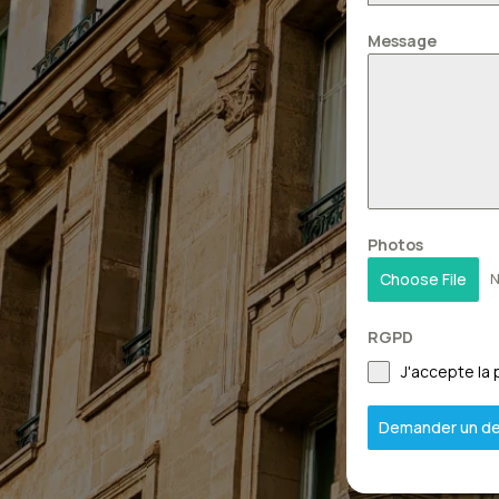
Message
Photos
Choose File
N
RGPD
J'accepte la 
Demander un de