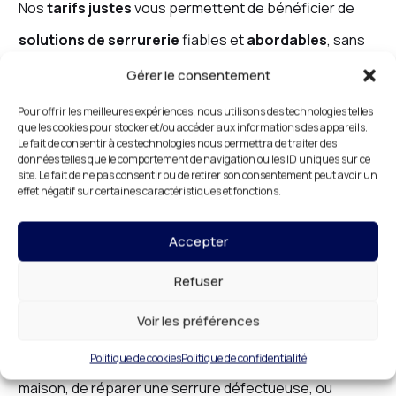
Nos
tarifs justes
vous permettent de bénéficier de
solutions de serrurerie
fiables et
abordables
, sans
surprises ni frais cachés. Nous nous engageons à vous
Gérer le consentement
fournir des services de
serrurerie
à des prix qui
Pour offrir les meilleures expériences, nous utilisons des technologies telles
que les cookies pour stocker et/ou accéder aux informations des appareils.
répondent à vos attentes, tout en assurant une
Le fait de consentir à ces technologies nous permettra de traiter des
données telles que le comportement de navigation ou les ID uniques sur ce
sécurité optimale
.
site. Le fait de ne pas consentir ou de retirer son consentement peut avoir un
effet négatif sur certaines caractéristiques et fonctions.
Accepter
Serrurerie à Paris 1er : Une
Refuser
Solution Complète pour
Votre Habitat
Voir les préférences
Que vous ayez besoin de renforcer la sécurité de votre
Politique de cookies
Politique de confidentialité
maison, de réparer une serrure défectueuse, ou