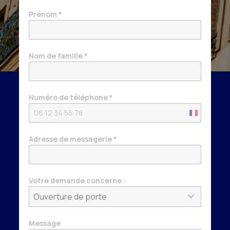
Prénom
*
Nom de famille
*
Numéro de téléphone
*
France
+33
Adresse de messagerie
*
Votre demande concerne :
Ouverture de porte
Message