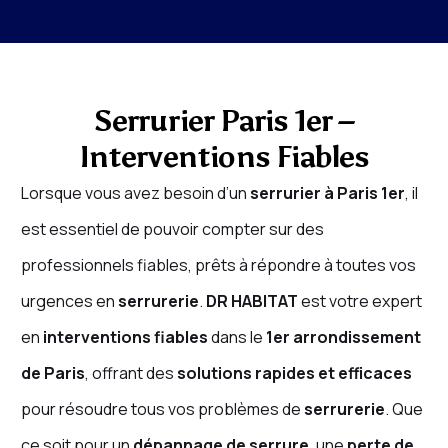
Serrurier Paris 1er –
Interventions Fiables
Lorsque vous avez besoin d’un
serrurier à Paris 1er
, il
est essentiel de pouvoir compter sur des
professionnels fiables, prêts à répondre à toutes vos
urgences en
serrurerie
.
DR HABITAT
est votre expert
en
interventions fiables
dans le
1er arrondissement
de Paris
, offrant des
solutions rapides et efficaces
pour résoudre tous vos problèmes de
serrurerie
. Que
ce soit pour un
dépannage de serrure
, une
perte de