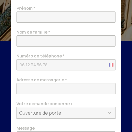
Prénom
*
Nom de famille
*
Numéro de téléphone
*
France
+33
Adresse de messagerie
*
Votre demande concerne :
Ouverture de porte
Message