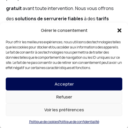
gratuit
avant toute intervention. Nous vous offrons
des
solutions de serrurerie fiables
à des
tarifs
compétitifs
, sans sacrifier la qualité du service.
Gérer le consentement
Pour offrir les meilleures expériences, nous utilisons des technologies telles
Nos
tarifs
sont conçus pour être
justes
,
abordables
que les cookies pour stocker et/ou accéder aux informations des appareils.
Le fait de consentir à ces technologies nous permettra de traiter des
et adaptés à votre budget, tout en vous garantissant
données telles que le comportement de navigation ou les ID uniques sur ce
site. Le fait de ne pas consentir ou de retirer son consentement peut avoir un
des
interventions de qualité
. Vous pouvez donc
effet négatif sur certaines caractéristiques et fonctions.
planifier vos travaux de
serrurerie
en toute sérénité
Accepter
avec
DR HABITAT
.
Refuser
Voir les préférences
Serrurerie d’Urgence à Paris
Politique de cookies
Politique de confidentialité
2ème : Une Équipe