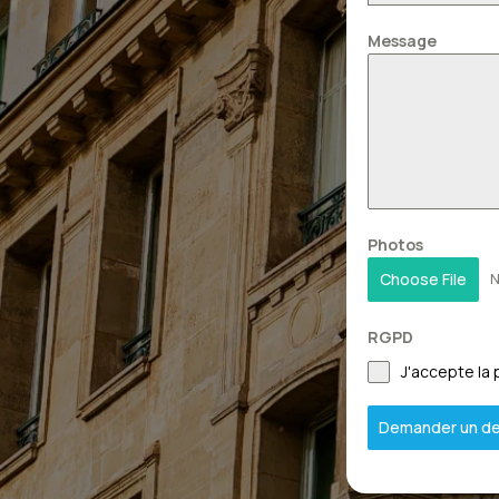
Message
Photos
Choose File
N
RGPD
J'accepte la 
Demander un de