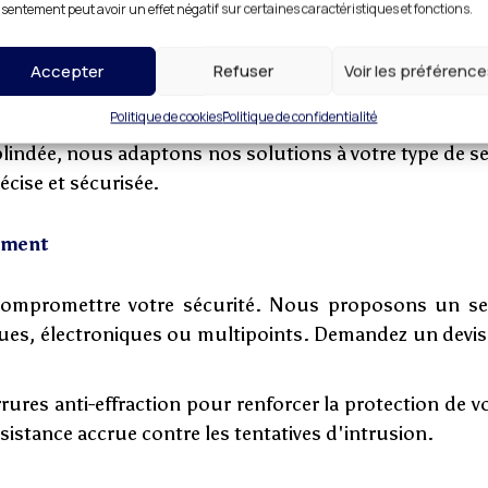
Nos prestations en détail
sentement peut avoir un effet négatif sur certaines caractéristiques et fonctions.
Accepter
Refuser
Voir les préférenc
loquée ? Pas de panique ! Notre entreprise de serrurer
des outils modernes et des techniques avancées pour gar
Politique de cookies
Politique de confidentialité
lindée, nous adaptons nos solutions à votre type de se
cise et sécurisée.
gement
ompromettre votre sécurité. Nous proposons un ser
ues, électroniques ou multipoints. Demandez un devis
errures anti-effraction pour renforcer la protection de
sistance accrue contre les tentatives d'intrusion.