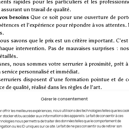
nts rapides pour les particuliers et les professionn
 assurant un travail de qualité.
 vos besoins
Que ce soit pour une ouverture de porte
étences et l'expérience pour répondre à vos attentes. 
s.
us savons que le prix est un critère important. C’es
chaque intervention. Pas de mauvaises surprises : no
taillés.
nes, nous sommes votre serrurier à proximité, prêt à 
service personnalisé et immédiat.
erruriers disposent d'une formation pointue et de c
e de qualité, réalisé dans les règles de l'art.
ne prévient jamais, nous sommes disponibles 24 heure
Gérer le consentement
ontacter à tout moment, y compris les jours fériés.
r offrir les meilleures expériences, nous utilisons des technologies telles que les coo
r stocker et/ou accéder aux informations des appareils. Le fait de consentir à ces
hnologies nous permettra de traiter des données telles que le comportement de
igation ou les ID uniques sur ce site. Le fait de ne pas consentir ou de retirer son