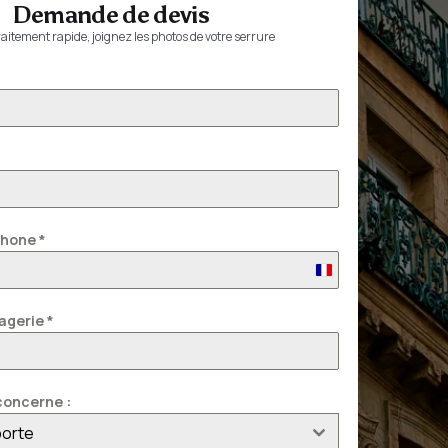
Demande de devis
aitement rapide, joignez les photos de votre serrure
phone
*
France
+33
agerie
*
oncerne :
porte