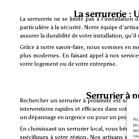
La serrurerie :
La serrurerie ne se limite pas à l'installatio
particulière à la sécurité. Notre équipe d'arti
assurer la durabilité de votre installation, qu
Grâce à notre savoir-faire, nous sommes en mes
plus modernes. En faisant appel à nos services
votre logement ou de votre entreprise.
Serrurier à p
Rechercher un serrurier à proximité est souve
interventions rapides et efficaces dans votre 
un dépannage en urgence ou pour un projet d'i
Pou
pou
En choisissant un serrurier local, vous bénéf
tec
nav
spécifiques à votre région. Nos artisans son