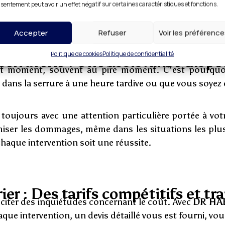
sentement peut avoir un effet négatif sur certaines caractéristiques et fonctions.
nt.
Accepter
Refuser
Voir les préférenc
Politique de cookies
Politique de confidentialité
errurerie : Une assistance dispo
ut moment, souvent au pire moment. C'est pourquo
se dans la serrure à une heure tardive ou que vous soyez
oujours avec une attention particulière portée à votr
ser les dommages, même dans les situations les plus
haque intervention soit une réussite.
rier : Des tarifs compétitifs et t
sciter des inquiétudes concernant le coût. Avec
DR HA
haque intervention, un devis détaillé vous est fourni, 