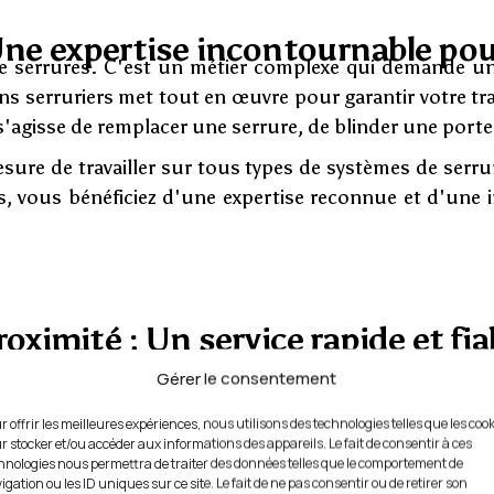
 Une expertise incontournable pou
n de serrures. C'est un métier complexe qui demande u
sans serruriers met tout en œuvre pour garantir votre t
'il s'agisse de remplacer une serrure, de blinder une po
ure de travailler sur tous types de systèmes de serru
, vous bénéficiez d'une expertise reconnue et d'une i
roximité : Un service rapide et fi
nt un réflexe face à une situation urgente. Basée dire
Gérer le consentement
quartier. Cette proximité nous permet de répondre à v
nstallation plus complexe.
r offrir les meilleures expériences, nous utilisons des technologies telles que les coo
r stocker et/ou accéder aux informations des appareils. Le fait de consentir à ces
iciez non seulement d'une intervention rapide, mais au
hnologies nous permettra de traiter des données telles que le comportement de
igation ou les ID uniques sur ce site. Le fait de ne pas consentir ou de retirer son
t formés pour intervenir sur tous types de serrures, 