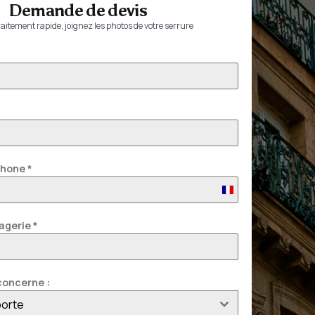
Demande de devis
aitement rapide, joignez les photos de votre serrure
phone
*
France
+33
agerie
*
oncerne :
porte