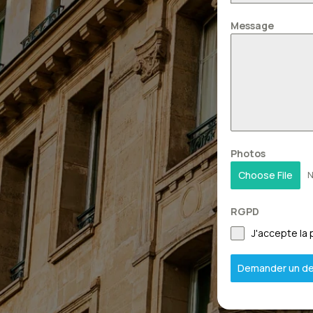
Message
Photos
Choose File
N
RGPD
J'accepte la 
Demander un de