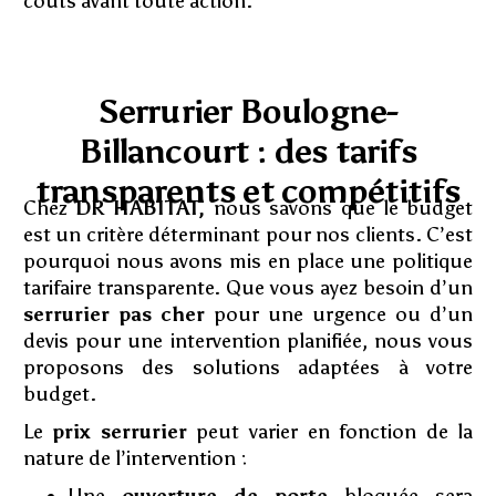
coûts avant toute action.
Serrurier Boulogne-
Billancourt : des tarifs
transparents et compétitifs
Chez
DR HABITAT,
nous savons que le budget
est un critère déterminant pour nos clients. C’est
pourquoi nous avons mis en place une politique
tarifaire transparente. Que vous ayez besoin d’un
serrurier pas cher
pour une urgence ou d’un
devis pour une intervention planifiée, nous vous
proposons des solutions adaptées à votre
budget.
Le
prix serrurier
peut varier en fonction de la
nature de l’intervention :