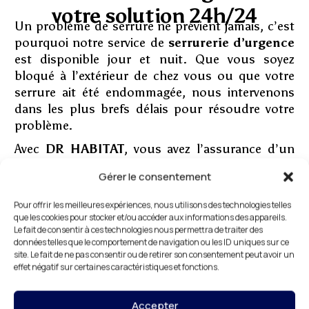
votre solution 24h/24
Un problème de serrure ne prévient jamais, c’est
pourquoi notre service de
serrurerie d’urgence
est disponible jour et nuit. Que vous soyez
bloqué à l’extérieur de chez vous ou que votre
serrure ait été endommagée, nous intervenons
dans les plus brefs délais pour résoudre votre
problème.
Avec
DR HABITAT
, vous avez l’assurance d’un
serrurier d’urgence
compétent et réactif. Nous
Gérer le consentement
sommes équipés pour faire face à toutes les
situations, qu’il s’agisse d’une serrure standard
Pour offrir les meilleures expériences, nous utilisons des technologies telles
ou d’une serrure haute sécurité. Contactez-nous
que les cookies pour stocker et/ou accéder aux informations des appareils.
Le fait de consentir à ces technologies nous permettra de traiter des
dès maintenant pour une intervention rapide à
données telles que le comportement de navigation ou les ID uniques sur ce
Boulogne-Billancourt.
site. Le fait de ne pas consentir ou de retirer son consentement peut avoir un
effet négatif sur certaines caractéristiques et fonctions.
Accepter