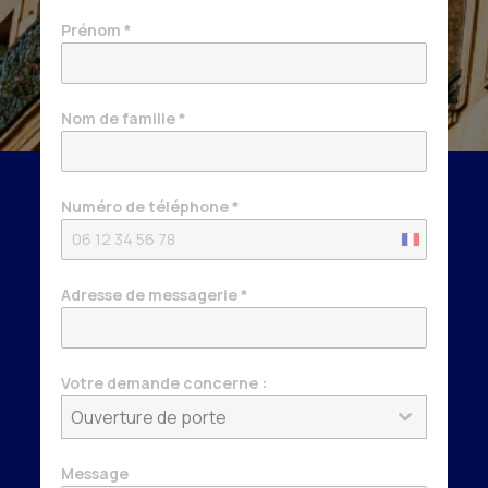
Prénom
*
Nom de famille
*
Numéro de téléphone
*
France
+33
Adresse de messagerie
*
Votre demande concerne :
Ouverture de porte
Message