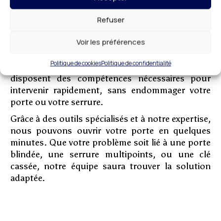
Ouverture de porte : une
Refuser
intervention sans dégâts
Se retrouver devant une porte bloquée est une
Voir les préférences
situation stressante, surtout lorsque vous êtes
pressé ou que des biens importants se trouvent à
Politique de cookies
Politique de confidentialité
l’intérieur. Nos experts en
ouverture de porte
disposent des compétences nécessaires pour
intervenir rapidement, sans endommager votre
porte ou votre serrure.
Grâce à des outils spécialisés et à notre expertise,
nous pouvons ouvrir votre porte en quelques
minutes. Que votre problème soit lié à une porte
blindée, une serrure multipoints, ou une clé
cassée, notre équipe saura trouver la solution
adaptée.