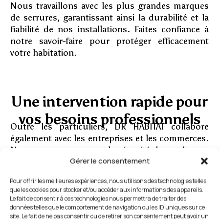
Nous travaillons avec les plus grandes marques
de serrures, garantissant ainsi la durabilité et la
fiabilité de nos installations. Faites confiance à
notre savoir-faire pour protéger efficacement
votre habitation.
Une intervention rapide pour
vos besoins professionnels
Outre les particuliers, DR HABITAT collabore
également avec les entreprises et les commerces.
Nous comprenons que la sécurité de vos locaux
Gérer le consentement
professionnels est essentielle pour protéger vos
biens et assurer la continuité de vos activités.
Pour offrir les meilleures expériences, nous utilisons des technologies telles
Notre équipe intervient pour :
que les cookies pour stocker et/ou accéder aux informations des appareils.
Le fait de consentir à ces technologies nous permettra de traiter des
L’installation de serrures électroniques et
données telles que le comportement de navigation ou les ID uniques sur ce
systèmes de contrôle d’accès.
site. Le fait de ne pas consentir ou de retirer son consentement peut avoir un