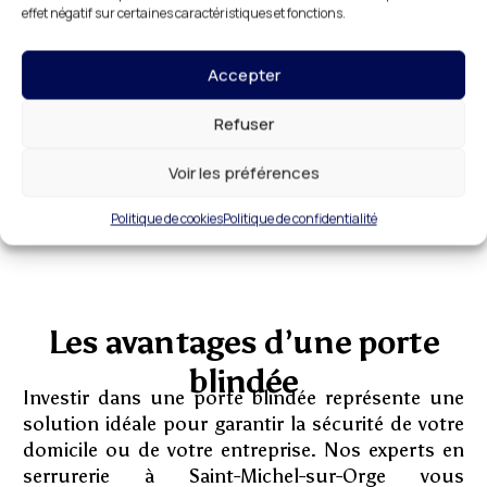
La pose de cylindres haute sécurité adaptés
effet négatif sur certaines caractéristiques et fonctions.
aux besoins des entreprises.
Le remplacement rapide de serrures en cas
Accepter
de tentative d’effraction.
Refuser
En faisant appel à DR HABITAT, vous bénéficiez
d’une expertise sur mesure et d’un
Voir les préférences
accompagnement professionnel. Contactez-nous
pour un devis serrurerie ou pour discuter de vos
Politique de cookies
Politique de confidentialité
besoins en matière de sécurité.
Les avantages d’une porte
blindée
Investir dans une porte blindée représente une
solution idéale pour garantir la sécurité de votre
domicile ou de votre entreprise. Nos experts en
serrurerie à Saint-Michel-sur-Orge vous