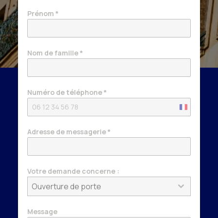
Prénom
*
Nom de famille
*
Numéro de téléphone
*
France
+33
Adresse de messagerie
*
Votre demande concerne :
Ouverture de porte
Message