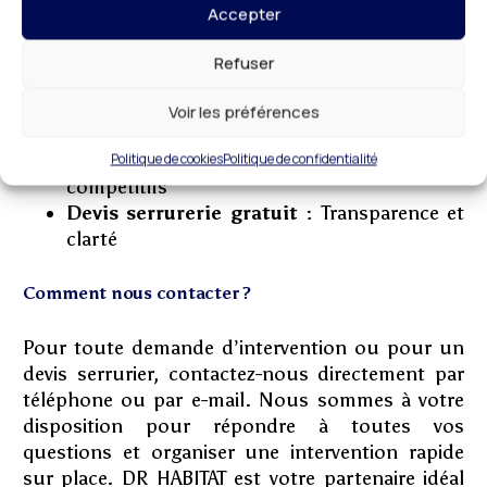
Accepter
services de qualité à ses clients. Notre priorité est
de vous assurer une sécurité optimale tout en
Refuser
respectant vos exigences et votre budget.
Serrurier à proximité :
Une réponse rapide
Voir les préférences
à vos appels
Politique de cookies
Politique de confidentialité
Serrurier pas cher à Palaiseau :
Des tarifs
compétitifs
Devis serrurerie gratuit :
Transparence et
clarté
Comment nous contacter ?
Pour toute demande d’intervention ou pour un
devis serrurier, contactez-nous directement par
téléphone ou par e-mail. Nous sommes à votre
disposition pour répondre à toutes vos
questions et organiser une intervention rapide
sur place. DR HABITAT est votre partenaire idéal