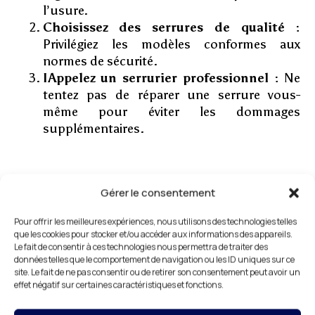
l’usure.
Choisissez des serrures de qualité :
Privilégiez les modèles conformes aux
normes de sécurité.
IAppelez un serrurier professionnel :
Ne
tentez pas de réparer une serrure vous-
même pour éviter les dommages
supplémentaires.
Gérer le consentement
Pourquoi choisir DR HABITAT
pour vos besoins en
Pour offrir les meilleures expériences, nous utilisons des technologies telles
que les cookies pour stocker et/ou accéder aux informations des appareils.
serrurerie ?
Le fait de consentir à ces technologies nous permettra de traiter des
Un service à la hauteur de vos attentes
données telles que le comportement de navigation ou les ID uniques sur ce
site. Le fait de ne pas consentir ou de retirer son consentement peut avoir un
effet négatif sur certaines caractéristiques et fonctions.
Avec des années d’expérience dans le domaine de
la serrurerie, DR HABITAT s’engage à offrir des