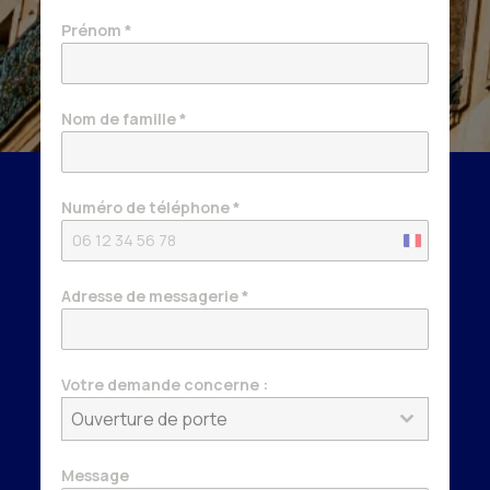
Prénom
*
Nom de famille
*
Numéro de téléphone
*
France
+33
Adresse de messagerie
*
Votre demande concerne :
Ouverture de porte
Message