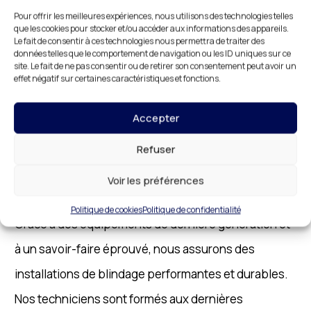
Notre
entreprise de blindage de porte La Celle-
Pour offrir les meilleures expériences, nous utilisons des technologies telles
que les cookies pour stocker et/ou accéder aux informations des appareils.
Saint-Cloud
met un point d’honneur à assurer des
Le fait de consentir à ces technologies nous permettra de traiter des
données telles que le comportement de navigation ou les ID uniques sur ce
interventions rapides et efficaces. Nous
site. Le fait de ne pas consentir ou de retirer son consentement peut avoir un
effet négatif sur certaines caractéristiques et fonctions.
comprenons l’importance d’une sécurisation
immédiate, c’est pourquoi nous garantissons des
Accepter
délais d’intervention courts et un travail soigné. Nos
Refuser
équipes sont réactives et organisées, permettant
Voir les préférences
une prise en charge rapide de chaque demande.
Politique de cookies
Politique de confidentialité
Grâce à des équipements de dernière génération et
à un savoir-faire éprouvé, nous assurons des
installations de blindage performantes et durables.
Nos techniciens sont formés aux dernières