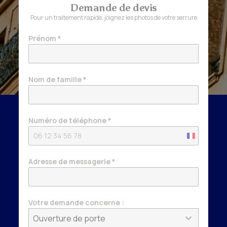
Demande de devis
Pour un traitement rapide, joignez les photos de votre serrure
Prénom
*
Nom de famille
*
Numéro de téléphone
*
France
+33
Adresse de messagerie
*
Votre demande concerne :
Ouverture de porte