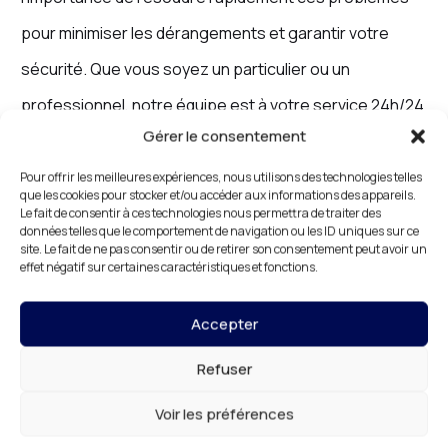
pour minimiser les dérangements et garantir votre
sécurité. Que vous soyez un particulier ou un
professionnel, notre équipe est à votre service 24h/24
Gérer le consentement
et 7j/7.
Pour offrir les meilleures expériences, nous utilisons des technologies telles
que les cookies pour stocker et/ou accéder aux informations des appareils.
Le fait de consentir à ces technologies nous permettra de traiter des
données telles que le comportement de navigation ou les ID uniques sur ce
Serrurerie d’Urgence à Créteil
site. Le fait de ne pas consentir ou de retirer son consentement peut avoir un
effet négatif sur certaines caractéristiques et fonctions.
: Disponibilité 24/7
Une urgence en serrurerie peut survenir à tout
Accepter
moment, souvent aux moments les plus inconfortables.
Refuser
Avec notre service de
serrurerie d’urgence à Créteil
,
Voir les préférences
DR HABITAT
est disponible 24h/24 et 7j/7 pour vous