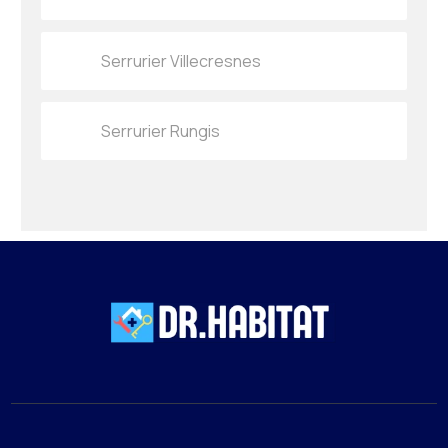
Serrurier Villecresnes
Serrurier Rungis