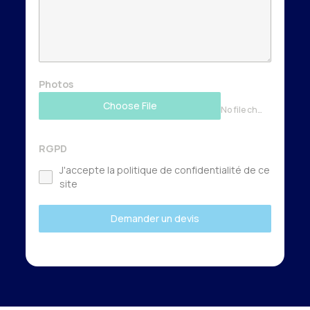
Photos
Choose File
No file chosen
RGPD
J'accepte la politique de confidentialité de ce
site
Demander un devis