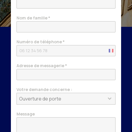
Nom de famille
*
Numéro de téléphone
*
France
+33
Adresse de messagerie
*
Votre demande concerne :
Ouverture de porte
Message