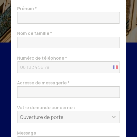
Prénom
*
Nom de famille
*
Numéro de téléphone
*
France
+33
Adresse de messagerie
*
Votre demande concerne :
Ouverture de porte
Message