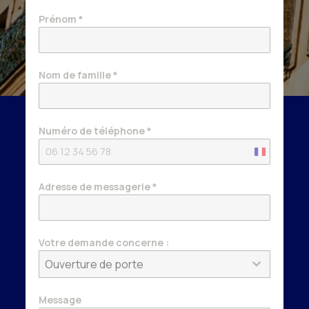
Prénom
*
Nom de famille
*
Numéro de téléphone
*
France
+33
Adresse de messagerie
*
Votre demande concerne :
Ouverture de porte
Message