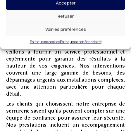
Accepter
et des artisans serruriers qualifiés, vous pouvez
être certain de bénéficier d’un service de qualité.
Refuser
Nos devis gratuits et nos tarifs abordables sont
conçus pour répondre à vos attentes en toute
Voir les préférences
transparence.
Politique de cookies
Politique de confidentialité
Votre satisfaction est notre priorité. Nous
veillons à fournir un service professionnel et
expérimenté pour garantir des résultats à la
hauteur de vos exigences. Nos interventions
couvrent une large gamme de besoins, des
dépannages urgents aux installations complexes,
avec une attention particulière pour chaque
détail.
Les clients qui choisissent notre entreprise de
serrurerie savent qu’ils peuvent compter sur une
équipe de confiance pour assurer leur sécurité.
Nos prestations incluent un accompagnement