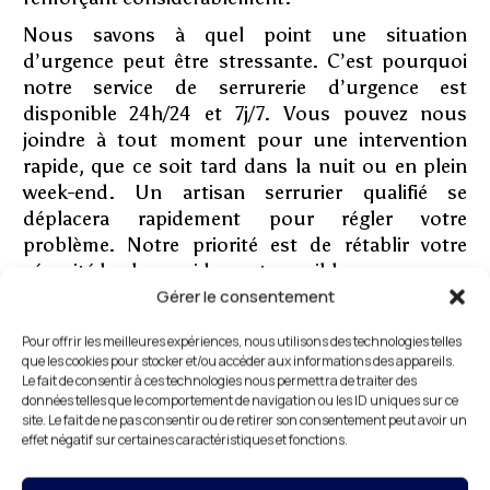
Nous savons à quel point une situation
d’urgence peut être stressante. C’est pourquoi
notre service de serrurerie d’urgence est
disponible 24h/24 et 7j/7. Vous pouvez nous
joindre à tout moment pour une intervention
rapide, que ce soit tard dans la nuit ou en plein
week-end. Un artisan serrurier qualifié se
déplacera rapidement pour régler votre
problème. Notre priorité est de rétablir votre
sécurité le plus rapidement possible.
Gérer le consentement
Pour offrir les meilleures expériences, nous utilisons des technologies telles
que les cookies pour stocker et/ou accéder aux informations des appareils.
Des garanties solides avec
Le fait de consentir à ces technologies nous permettra de traiter des
données telles que le comportement de navigation ou les ID uniques sur ce
votre artisan serrurier
site. Le fait de ne pas consentir ou de retirer son consentement peut avoir un
Nous sommes disponibles 24h/24 et 7j/7 pour
effet négatif sur certaines caractéristiques et fonctions.
vous offrir une assistance en serrurerie quand
vous en avez besoin. Avec une intervention rapide