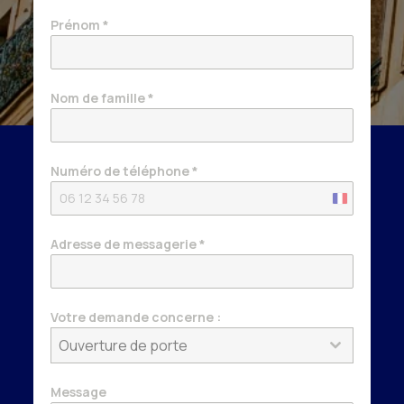
Prénom
*
Nom de famille
*
Numéro de téléphone
*
France
+33
Adresse de messagerie
*
Votre demande concerne :
Ouverture de porte
Message