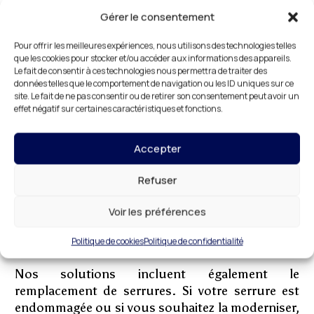
sont réalisées par des techniciens qualifiés qui
Gérer le consentement
utilisent des matériaux et des outils de haute
qualité. Nous sommes fiers de notre réputation
Pour offrir les meilleures expériences, nous utilisons des technologies telles
pour la fiabilité et l’efficacité de nos prestations.
que les cookies pour stocker et/ou accéder aux informations des appareils.
Le fait de consentir à ces technologies nous permettra de traiter des
En cas d’urgence, comme une porte bloquée ou
données telles que le comportement de navigation ou les ID uniques sur ce
site. Le fait de ne pas consentir ou de retirer son consentement peut avoir un
une effraction, notre équipe est prête à intervenir
effet négatif sur certaines caractéristiques et fonctions.
rapidement pour rétablir la sécurité de vos
locaux. Nous savons que ces situations peuvent
Accepter
être stressantes, et nous faisons tout notre
possible pour vous offrir une assistance rapide et
Refuser
professionnelle. Pour ceux qui souhaitent
renforcer la sécurité de leur maison ou de leur
Voir les préférences
entreprise, nous proposons des solutions sur
mesure, comme l’installation de portes blindées
Politique de cookies
Politique de confidentialité
ou le blindage de vos portes existantes.
Nos solutions incluent également le
remplacement de serrures. Si votre serrure est
endommagée ou si vous souhaitez la moderniser,