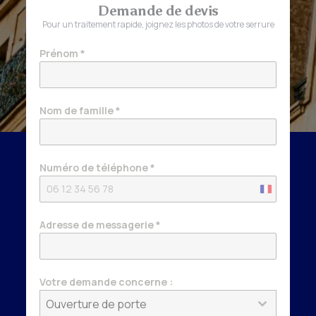
Demande de devis
Pour un traitement rapide, joignez les photos de votre serrure
Prénom
*
Nom de famille
*
Numéro de téléphone
*
France
+33
Adresse de messagerie
*
Votre demande concerne :
Ouverture de porte