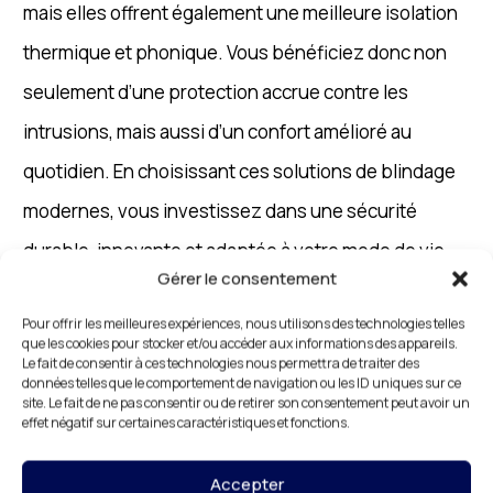
mais elles offrent également une meilleure isolation
thermique et phonique. Vous bénéficiez donc non
seulement d’une protection accrue contre les
intrusions, mais aussi d’un confort amélioré au
quotidien. En choisissant ces solutions de blindage
modernes, vous investissez dans une sécurité
durable, innovante et adaptée à votre mode de vie.
Gérer le consentement
Pour offrir les meilleures expériences, nous utilisons des technologies telles
que les cookies pour stocker et/ou accéder aux informations des appareils.
Entreprise de Blindage de
Le fait de consentir à ces technologies nous permettra de traiter des
données telles que le comportement de navigation ou les ID uniques sur ce
Porte 91 : Protection
site. Le fait de ne pas consentir ou de retirer son consentement peut avoir un
effet négatif sur certaines caractéristiques et fonctions.
Abordable pour Tous
Accepter