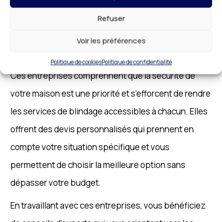
La sécurité de votre domicile ne doit pas forcément
Refuser
être coûteuse. À 91, les entreprises spécialisées
dans le blindage de porte vous proposent des
Voir les préférences
solutions abordables adaptées à tous les budgets.
Politique de cookies
Politique de confidentialité
Ces entreprises comprennent que la sécurité de
votre maison est une priorité et s’efforcent de rendre
les services de blindage accessibles à chacun. Elles
offrent des devis personnalisés qui prennent en
compte votre situation spécifique et vous
permettent de choisir la meilleure option sans
dépasser votre budget.
En travaillant avec ces entreprises, vous bénéficiez