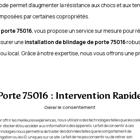
hode permet d’augmenter la résistance aux chocs et aux ten
imposées par certaines copropriétés.
 porte 75016
, vous propose un service sur mesure pour ré
ssurer une
installation de blindage de porte 75016
robus
ou local. Grâce à notre expertise, nous vous offrons une 
Porte 75016 : Intervention Rapide
Gérer le consentement
st essentiel de faire appel à un professionnel compétent. U
r offrir les meilleures expériences, nous utilisons des technologies telles que les coo
r stocker et/ou accéder aux informations des appareils. Le fait de consentir à ces
 pour installer un dispositif de protection efficace. Contr
hnologies nous permettra de traiter des données telles que le comportement de
igation ou les ID uniques sur ce site. Le fait de ne pas consentir ou de retirer son
re porte existante tout en la rendant bien plus résistante 