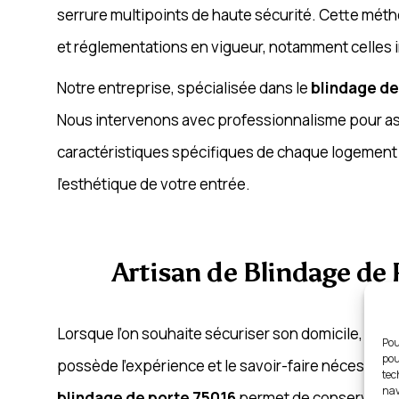
serrure multipoints de haute sécurité. Cette mét
et réglementations en vigueur, notamment celles 
Notre entreprise, spécialisée dans le
blindage de
Nous intervenons avec professionnalisme pour a
caractéristiques spécifiques de chaque logement 
l’esthétique de votre entrée.
Artisan de Blindage de 
Lorsque l’on souhaite sécuriser son domicile, il e
Pou
pou
possède l’expérience et le savoir-faire nécessaires
tec
nav
blindage de porte 75016
permet de conserver vot