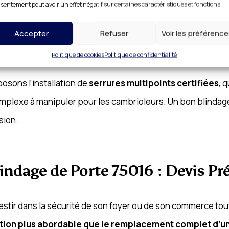
sentement peut avoir un effet négatif sur certaines caractéristiques et fonctions.
euses pour garantir une protection immédiate. Chaque port
Accepter
Refuser
Voir les préférenc
 de déterminer la meilleure solution pour un
blindage opti
Politique de cookies
Politique de confidentialité
nd aux exigences de sécurité les plus strictes.
osons l’installation de
serrures multipoints certifiées
, 
omplexe à manipuler pour les cambrioleurs. Un bon blinda
sion.
indage de Porte 75016 : Devis Pr
nvestir dans la sécurité de son foyer ou de son commerce to
lution plus abordable que le remplacement complet d’u