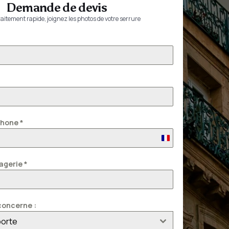
Demande de devis
aitement rapide, joignez les photos de votre serrure
phone
*
France
+33
agerie
*
oncerne :
porte