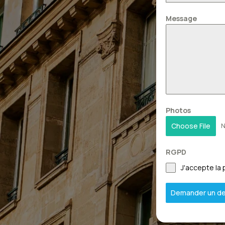
Message
Photos
Choose File
N
RGPD
J'accepte la 
Demander un de