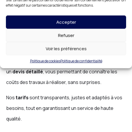
site. Le fait de ne pas consentir ou de retirer son consentement peut avoir un
Des Tarifs Qui Conviennent à
effet négatif sur certaines caractéristiques et fonctions.
Votre Budget
Accepter
Chez
DR HABITAT
, nous croyons que la qualité doit
Refuser
être accessible. Nous vous proposons des
prix
Voir les préférences
serrurerie
compétitifs à
Clermont
, adaptés à votre
budget. Avant toute intervention, nous vous remettons
Politique de cookies
Politique de confidentialité
un
devis détaillé
, vous permettant de connaître les
coûts des travaux à réaliser, sans surprises.
Nos
tarifs
sont transparents, justes et adaptés à vos
besoins, tout en garantissant un service de haute
qualité.