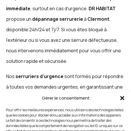
immédiate
, surtout en cas d’urgence.
DR HABITAT
propose un
dépannage serrurerie
à
Clermont
,
disponible 24h/24 et 7j/7. Si vous êtes bloqué à
l’extérieur ou si vous avez une serrure défectueuse,
nous intervenons immédiatement pour vous offrir une
solution rapide et sécurisée.
Nos
serruriers d’urgence
sont formés pour répondre
à toutes vos demandes urgentes, en garantissant une
sécurité maximale.
Gérer le consentement
Pour offrir les meilleures expériences, nous utilisons des technologies telles
que les cookies pour stocker et/ou accéder aux informations des appareils.
Le fait de consentir à ces technologies nous permettra de traiter des
Prix Serrurerie à Clermont :
données telles que le comportement de navigation ou les ID uniques sur ce