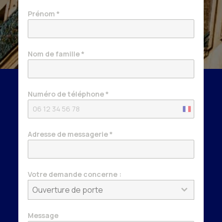
Prénom
*
Nom de famille
*
Numéro de téléphone
*
France
+33
Adresse de messagerie
*
Votre demande concerne :
Ouverture de porte
Message