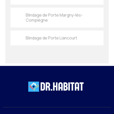
Blindage de Porte Margny-lès-
Compiègne
Blindage de Porte Liancourt