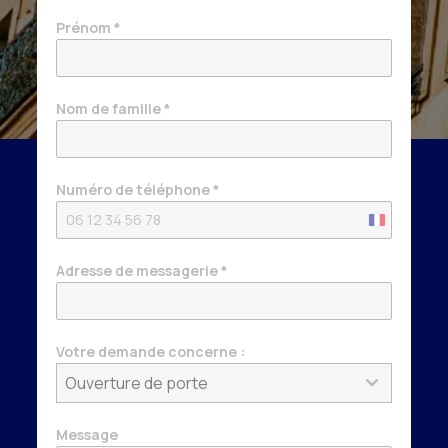
Prénom
*
Nom de famille
*
Numéro de téléphone
*
France
+33
Adresse de messagerie
*
Votre demande concerne :
Ouverture de porte
Message