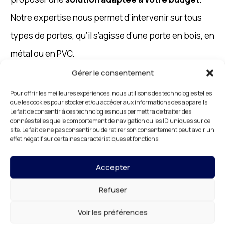
Notre expertise nous permet d’intervenir sur tous
types de portes, qu’il s’agisse d’une porte en bois, en
métal ou en PVC.
Gérer le consentement
Nos solutions de
blindage de porte 75020
allient
efficacité, durabilité et esthétisme
. Vous
Pour offrir les meilleures expériences, nous utilisons des technologies telles
que les cookies pour stocker et/ou accéder aux informations des appareils.
bénéficiez ainsi d’un
niveau de sécurité accru
sans
Le fait de consentir à ces technologies nous permettra de traiter des
données telles que le comportement de navigation ou les ID uniques sur ce
avoir à modifier l’apparence extérieure de votre
site. Le fait de ne pas consentir ou de retirer son consentement peut avoir un
effet négatif sur certaines caractéristiques et fonctions.
porte, ce qui est un critère essentiel dans certaines
copropriétés.
Accepter
Refuser
Voir les préférences
Travaux de Blindage de Porte