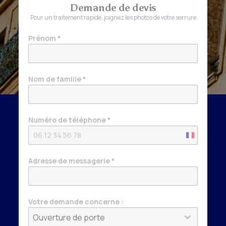
Demande de devis
Pour un traitement rapide, joignez les photos de votre serrure
Prénom
*
Nom de famille
*
Numéro de téléphone
*
France
+33
Adresse de messagerie
*
Votre demande concerne :
Ouverture de porte