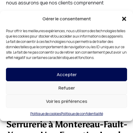
nous assurons que nos clients comprennent
parfaitement les coûts avant de commencer les
Gérer le consentement
travaux.
Pour offrir les meilleures expériences, nous utilisons des technologies telles
que les cookies pour stocker et/ou accéder aux informations des appareils.
Nous avons conçu nos prix pour qu’ils soient
Le fait de consentir à ces technologies nous permettra de traiter des
données telles que le comportement de navigation ou les ID uniques sur ce
accessibles à tous, tout en garantissant une
site. Le fait de ne pas consentir ou de retirer son consentement peut avoir un
effet négatif sur certaines caractéristiques et fonctions.
prestation
de qualité
supérieure. Vous pouvez ainsi
bénéficier de services professionnels,
fiables
, et
Accepter
compétitifs
, tout en restant dans les limites de votre
Refuser
budget.
Voir les préférences
Politique de cookies
Politique de confidentialité
Serrurerie à Montereau-Fault-